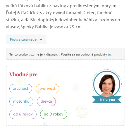
veľkú látková bábiku z bavlny z predkreslenými obrysmi.
Ďalej 6 fľaštičiek s akrylovými farbami, štetec, farebnú
stužku, a ďalšie doplnky k dozdobeniu bábiky- ozdoby do
vlasov, šperky. Bábika je vysoká 29 cm.
Popis a parametre
Tento produkt už nie je k dispozícii. Pozrite sa na podobné produkty
tu
.
Vhodné pre
zručnosť
tvorivosť
Kristýna
motoriku
dievča
od 6 rokov
od 9 rokov