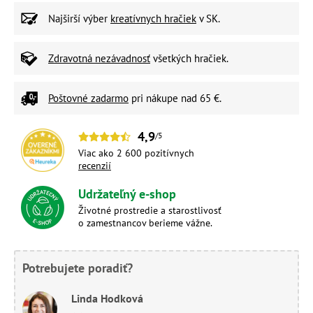
Najširší výber
kreatívnych hračiek
v SK.
Zdravotná nezávadnosť
všetkých hračiek.
Poštovné zadarmo
pri nákupe nad 65 €.
4,9
/5
Viac ako 2 600 pozitívnych
recenzií
Udržateľný e-shop
Životné prostredie a starostlivosť
o zamestnancov berieme vážne.
Potrebujete poradiť?
Linda Hodková