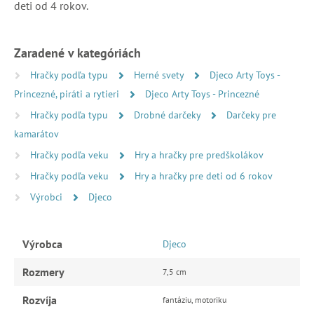
deti od 4 rokov.
Zaradené v kategóriách
Hračky podľa typu
Herné svety
Djeco Arty Toys -
Princezné, piráti a rytieri
Djeco Arty Toys - Princezné
Hračky podľa typu
Drobné darčeky
Darčeky pre
kamarátov
Hračky podľa veku
Hry a hračky pre predškolákov
Hračky podľa veku
Hry a hračky pre deti od 6 rokov
Výrobci
Djeco
Výrobca
Djeco
Rozmery
7,5 cm
Rozvíja
fantáziu, motoriku