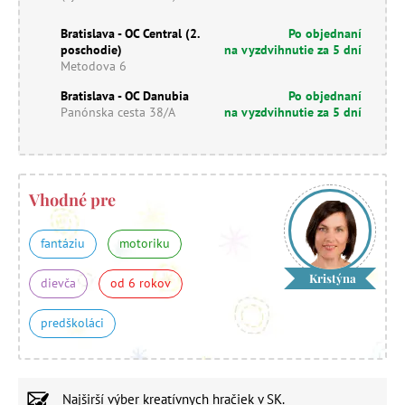
Bratislava - OC Central (2.
Po objednaní
poschodie)
na vyzdvihnutie za 5 dní
Metodova 6
Bratislava - OC Danubia
Po objednaní
Panónska cesta 38/A
na vyzdvihnutie za 5 dní
Vhodné pre
fantáziu
motoriku
Kristýna
dievča
od 6 rokov
predškoláci
Najširší výber
kreatívnych hračiek
v SK.