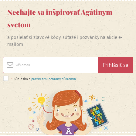
Nechajte sa inšpirovať Agátinym
svetom
a posielať si zľavové kódy, súťaže i pozvánky na akcie e-
mailom
Prihlásiť sa
*
Súhlasím s
pravidlami ochrany súkromia
.