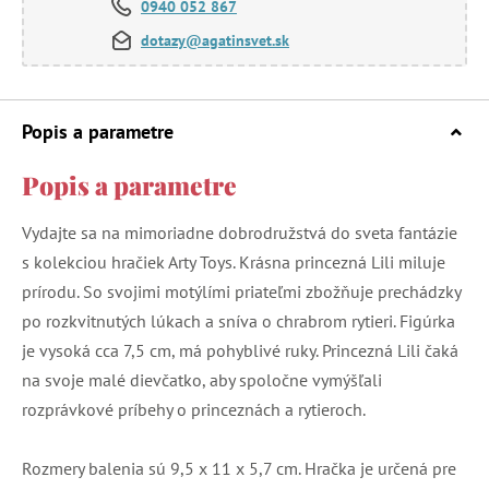
0940 052 867
dotazy@agatinsvet.sk
Popis a parametre
Popis a parametre
Vydajte sa na mimoriadne dobrodružstvá do sveta fantázie
s kolekciou hračiek Arty Toys. Krásna princezná Lili miluje
prírodu. So svojimi motýlími priateľmi zbožňuje prechádzky
po rozkvitnutých lúkach a sníva o chrabrom rytieri. Figúrka
je vysoká cca 7,5 cm, má pohyblivé ruky. Princezná Lili čaká
na svoje malé dievčatko, aby spoločne vymýšľali
rozprávkové príbehy o princeznách a rytieroch.
Rozmery balenia sú 9,5 x 11 x 5,7 cm. Hračka je určená pre