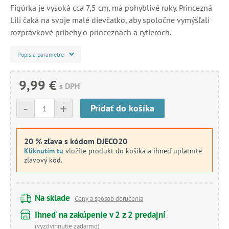
Figúrka je vysoká cca 7,5 cm, má pohyblivé ruky. Princezná
Lili čaká na svoje malé dievčatko, aby spoločne vymýšľali
rozprávkové príbehy o princeznách a rytieroch.
Popis a parametre
9,99 €
s DPH
-
+
Pridať do košíka
20 % zľava s kódom DJECO20
Kliknutím tu
vložíte produkt do košíka a ihneď uplatníte
zľavový kód.
Na sklade
Ceny a spôsob doručenia
Ihneď na zakúpenie v 2 z 2 predajní
(vyzdvihnutie zadarmo)