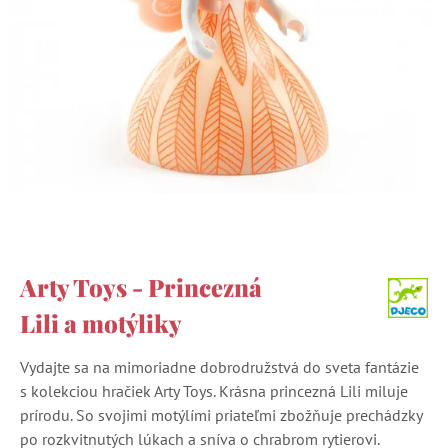
Arty Toys - Princezná
Lili a motýliky
Vydajte sa na mimoriadne dobrodružstvá do sveta fantázie
s kolekciou hračiek Arty Toys. Krásna princezná Lili miluje
prírodu. So svojimi motýlími priateľmi zbožňuje prechádzky
po rozkvitnutých lúkach a sníva o chrabrom rytierovi.