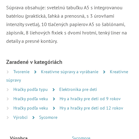
Súprava obsahuje: svetelnú tabuľku A5 s integrovanou
batériou (praktická, ľahká a prenosná, s 3 úrovňami
intenzity svetla), 10 tlačených papierov A5 so šablónami,
zápisník, 8 liehových fixiek s dvomi hrotmi, tenký liner na
detaily a presné kontúry.
Zaradené v kategóriách
Tvorenie
Kreatívne súpravy a vyrábanie
Kreatívne
súpravy
Hračky podľa typu
Elektronika pre deti
Hračky podľa veku
Hry a hračky pre deti od 9 rokov
Hračky podľa veku
Hry a hračky pre deti od 12 rokov
Výrobci
Sycomore
Výrobca
Sycomore