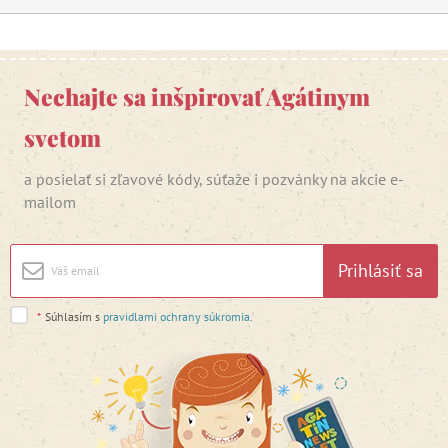
Nechajte sa inšpirovať Agátinym
svetom
a posielať si zľavové kódy, súťaže i pozvánky na akcie e-
mailom
Prihlásiť sa
*
Súhlasím s
pravidlami ochrany súkromia
.