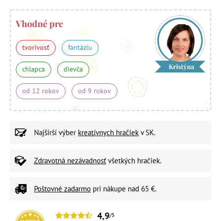
Vhodné pre
tvorivosť
fantáziu
Kristýna
chlapca
dievča
od 12 rokov
od 9 rokov
Najširší výber
kreatívnych hračiek
v SK.
Zdravotná nezávadnosť
všetkých hračiek.
Poštovné zadarmo
pri nákupe nad 65 €.
4,9
/5