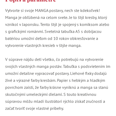
Vytvorte si svoje MANGA postavy, nech ste kdekoľvek!
Manga je obľúbená na celom svete. Je to štýl kresby, ktorý
vznikol v Japonsku. Tento štýl je spojený s komiksom alebo
s grafickými románmi. Svetelná tabuľka A5 s dobíjacou
batériou umožní deťom od 10 rokov obkresľovanie a
vytvorenie vlastných kresieb v štýle manga.
V súprave nájdu deti všetko, čo potrebujú na vytvorenie
svojich vlastných manga postáv. Tabuľka s podsvietením im
umožní detailne vypracovať postavy. Liehové fixky dodajú
živé a výrazné farby kresbám. Papier s hebkým a hladkým
povrchom zaistí, že farby krásne vyniknú a manga sa stanú
skutočnými umeleckými dielami. S touto kreatívnou
súpravou môžu mladí ilustrátori rýchlo získať zručnosti a
začať tvoriť svoje vlastné príbehy.