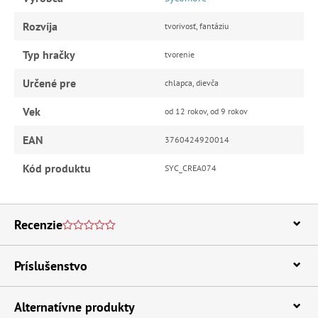
Rozvíja
tvorivosť, fantáziu
Typ hračky
tvorenie
Určené pre
chlapca, dievča
Vek
od 12 rokov, od 9 rokov
EAN
3760424920014
Kód produktu
SYC_CREA074
Recenzie
Príslušenstvo
Alternatívne produkty