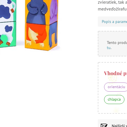
zvieratiek, tak
medveďožirafu.
Popis a param
Tento produ
tu
.
Vhodné p
orientáciu
chlapca
Najširší