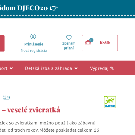
 kódom DJECO20 👉
0
Košík
Zoznam
Prihlásenie
prianí
Nová registrácia
port
Detská izba a záhrada
Výpredaj %
+
0
(
1
)
 – veselé zvieratká
ciek so zvieratkami možno použiť ako zábavnú
deti od troch rokov. Môžete poskladať celkom 16