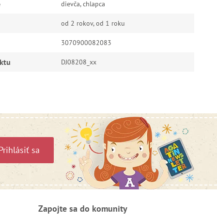
e
dievča, chlapca
od 2 rokov, od 1 roku
3070900082083
ktu
DJ08208_xx
Prihlásiť sa
Zapojte sa do komunity