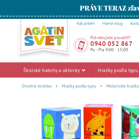
PRÁVE TERAZ zľav
Náš príbeh
Mamin blog
Kont
Potrebujete poradiť?
0940 052 867
Po - Pia 9:00 - 15:00
Školské batohy a aktovky
Hračky podľa typ
Úvodná stránka
Hračky podľa typu
Motorické hračky