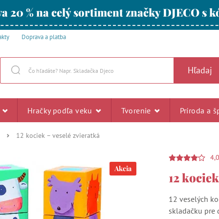
a 20 % na celý sortiment značky DJECO s
akty
Doprava a platba
Hľadaj
u
Hračky podľa veku
Tvorenie
Príroda a š
12 kociek – veselé zvieratká
4,
Akcia
12 kociek
12 veselých ko
skladačku pre 