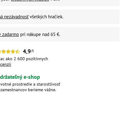
ná nezávadnosť
všetkých hračiek.
é zadarmo
pri nákupe nad 65 €.
4,9
/5
iac ako 2 600 pozitívnych
ecenzií
držateľný e-shop
ivotné prostredie a starostlivosť
 zamestnancov berieme vážne.