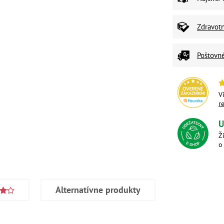
Zdravot
Poštovn
V
r
U
Ž
o
Alternatívne produkty