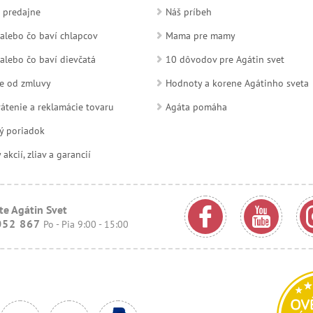
 predajne
Náš príbeh
alebo čo baví chlapcov
Mama pre mamy
alebo čo baví dievčatá
10 dôvodov pre Agátin svet
e od zmluvy
Hodnoty a korene Agátinho sveta
átenie a reklamácie tovaru
Agáta pomáha
ý poriadok
kcií, zliav a garancií
te Agátin Svet
052 867
Po - Pia 9:00 - 15:00