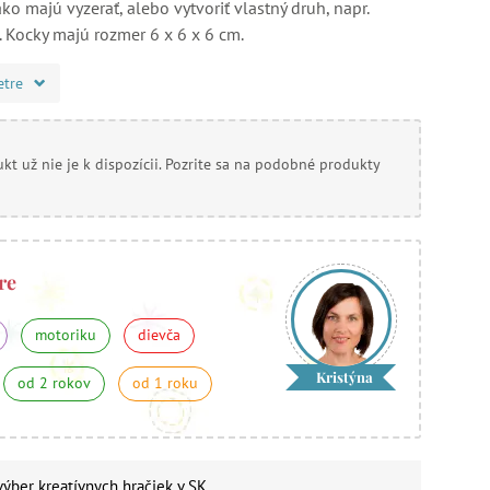
 ako majú vyzerať, alebo vytvoriť vlastný druh, napr.
 Kocky majú rozmer 6 x 6 x 6 cm.
etre
kt už nie je k dispozícii. Pozrite sa na podobné produkty
re
motoriku
dievča
Kristýna
od 2 rokov
od 1 roku
 výber
kreatívnych hračiek
v SK.