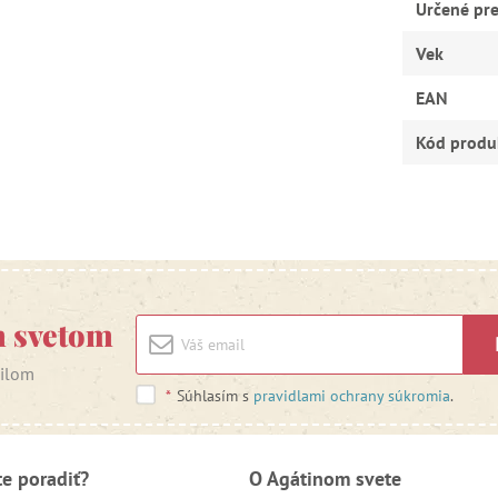
Určené pr
Vek
EAN
Kód produ
m svetom
ailom
*
Súhlasím s
pravidlami ochrany súkromia
.
te poradiť?
O Agátinom svete