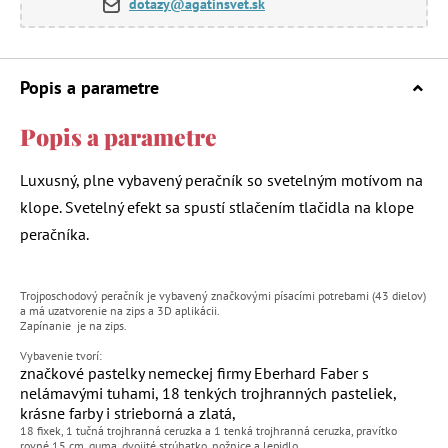
dotazy@agatinsvet.sk
Popis a parametre
Popis a parametre
Luxusný, plne vybavený peračník so svetelným motívom na
klope.
Svetelný efekt sa spustí stlačením tlačidla na klope
peračníka.
Trojposchodový peračník je vybavený značkovými písacími potrebami (43 dielov)
a má uzatvorenie na zips a 3D aplikácii.
Zapínanie je na zips.
Vybavenie tvorí:
značkové pastelky nemeckej firmy Eberhard Faber s
nelámavými tuhami,
18 tenkých trojhranných pasteliek,
krásne farby i strieborná a zlatá,
18 fixek, 1 tučná trojhranná ceruzka a 1 tenká trojhranná ceruzka, pravítko
rovné 15 cm, guma, dvojité strúhatko, nožnice a lepidlo