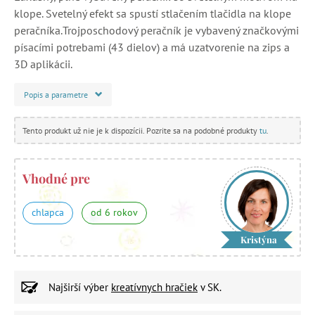
klope. Svetelný efekt sa spustí stlačením tlačidla na klope
peračníka.Trojposchodový peračník je vybavený značkovými
písacími potrebami (43 dielov) a má uzatvorenie na zips a
3D aplikácii.
Popis a parametre
Tento produkt už nie je k dispozícii. Pozrite sa na podobné produkty
tu
.
Vhodné pre
chlapca
od 6 rokov
Kristýna
Najširší výber
kreatívnych hračiek
v SK.