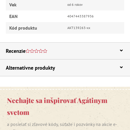
Vek
od 6 rokov
EAN
4047443387936
Kód produktu
AKT139263-xx
Recenzie
Alternatívne produkty
Nechajte sa inšpirovať Agátinym
svetom
a posielať si zľavové kódy, súťaže i pozvánky na akcie e-