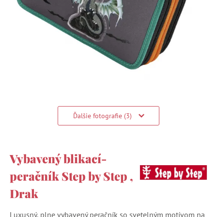
Ďalšie fotografie (3)
Vybavený blikací­
peračník Step by Step ,
Drak
Luxusný, plne vybavený peračník so svetelným motívom na