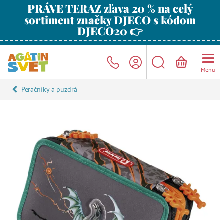
PRÁVE TERAZ zľava 20 % na celý
sortiment značky DJECO s kódom
DJECO20 👉
Menu
Peračníky a puzdrá