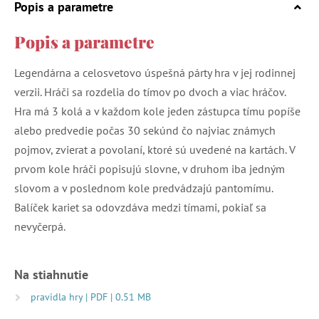
Popis a parametre
Popis a parametre
Legendárna a celosvetovo úspešná párty hra v jej rodinnej
verzii. Hráči sa rozdelia do tímov po dvoch a viac hráčov.
Hra má 3 kolá a v každom kole jeden zástupca tímu popíše
alebo predvedie počas 30 sekúnd čo najviac známych
pojmov, zvierat a povolaní, ktoré sú uvedené na kartách. V
prvom kole hráči popisujú slovne, v druhom iba jedným
slovom a v poslednom kole predvádzajú pantomímu.
Balíček kariet sa odovzdáva medzi tímami, pokiaľ sa
nevyčerpá.
Na stiahnutie
pravidla hry | PDF | 0.51 MB