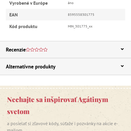
Vyrobené v Európe
áno
EAN
8595558301775
Kód produktu
MIN_301775_xx
Recenzie
Alternatívne produkty
Nechajte sa inšpirovať Agátinym
svetom
a posielať si zľavové kódy, súťaže i pozvánky na akcie e-
mailom