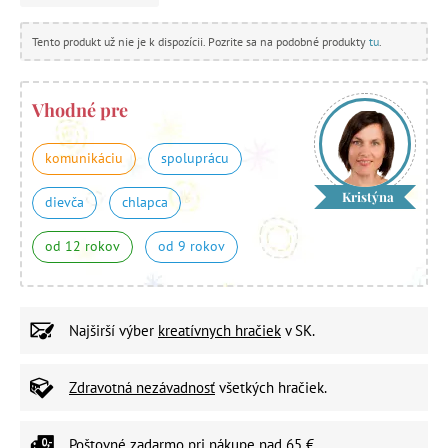
Tento produkt už nie je k dispozícii. Pozrite sa na podobné produkty
tu
.
Vhodné pre
komunikáciu
spoluprácu
Kristýna
dievča
chlapca
od 12 rokov
od 9 rokov
Najširší výber
kreatívnych hračiek
v SK.
Zdravotná nezávadnosť
všetkých hračiek.
Poštovné zadarmo
pri nákupe nad 65 €.