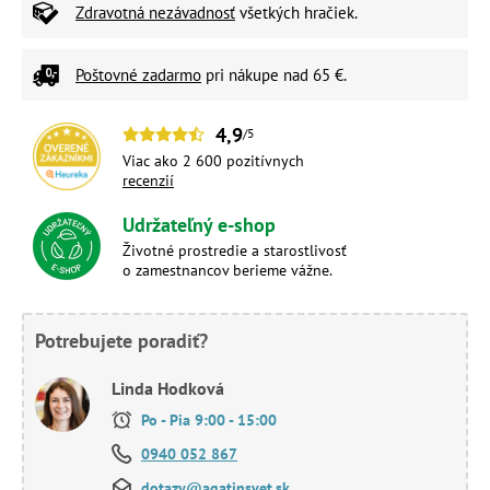
Zdravotná nezávadnosť
všetkých hračiek.
Poštovné zadarmo
pri nákupe nad 65 €.
4,9
/5
Viac ako 2 600 pozitívnych
recenzií
Udržateľný e-shop
Životné prostredie a starostlivosť
o zamestnancov berieme vážne.
Potrebujete poradiť?
Linda Hodková
Po - Pia 9:00 - 15:00
0940 052 867
dotazy@agatinsvet.sk