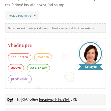
cez ľadové kry. Ale pozor, ľad sa topí.
Popis a parametre
Tento produkt už nie je k dispozícii. Pozrite sa na podobné produkty
tu
.
Vhodné pre
spoluprácu
chlapca
Kristýna
dievča
od 6 rokov
predškoláci
Najširší výber
kreatívnych hračiek
v SK.