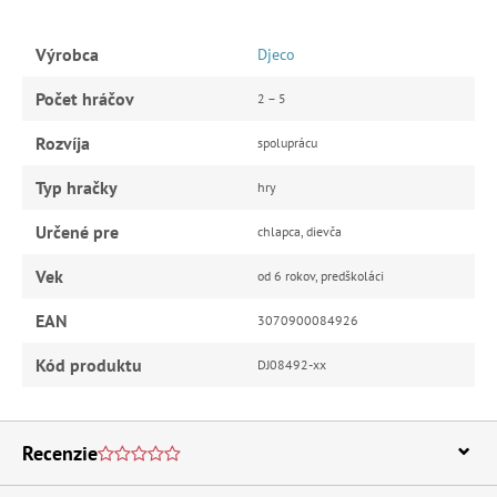
Výrobca
Djeco
Počet hráčov
2 – 5
Rozvíja
spoluprácu
Typ hračky
hry
Určené pre
chlapca, dievča
Vek
od 6 rokov, predškoláci
EAN
3070900084926
Kód produktu
DJ08492-xx
Recenzie