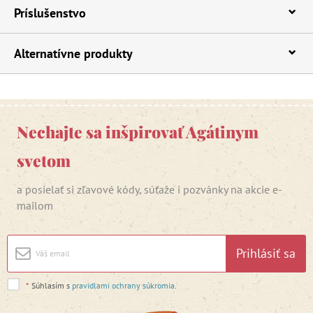
Príslušenstvo
Alternatívne produkty
Nechajte sa inšpirovať Agátinym
svetom
a posielať si zľavové kódy, súťaže i pozvánky na akcie e-
mailom
Prihlásiť sa
*
Súhlasím s
pravidlami ochrany súkromia
.