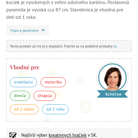
kociek je vyrobených z veľmi odolného kartónu. Postavená
pyramída je vysoká cca 87 cm. Stavebnica je vhodná pre
deti od 1 roka.
Popis a parametre
Tento produkt už nie je k dispozícii. Pozrite sa na podobné produkty
tu
.
Vhodné pre
orientáciu
motoriku
Kristýna
dievča
chlapca
od 2 rokov
od 1 roku
Najširší výber
kreatívnych hračiek
v SK.