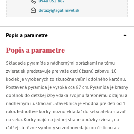
0940 052 867
dotazy@agatinsvet.sk
Popis a parametre
Popis a parametre
Skladacia pyramída s nádhernými obrázkami na tému
zvieratiek predstavuje pre vaše deti úžasnú zábavu. 10
kociek je vyrobených zo skutočne veľmi odolného kartónu.
Postavená pyramída je vysoká cca 87 cm. Pyramída je krásny
doplnok do detskej izby vďaka svojmu farebnému dizajnu a
nádherným ilustráciám. Stavebnica je vhodná pre deti od 1
roka. Jednotlivé kocky možno vkladať do seba alebo stavať
na seba. Kocky majú na jednej strane obrázky zvierat, na
ďalšej sú rôzne symboly so zodpovedajúcou číslicou a z