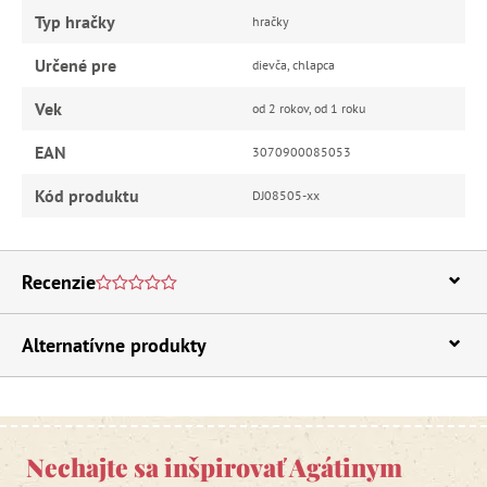
Typ hračky
hračky
Určené pre
dievča, chlapca
Vek
od 2 rokov, od 1 roku
EAN
3070900085053
Kód produktu
DJ08505-xx
Recenzie
Alternatívne produkty
Nechajte sa inšpirovať Agátinym