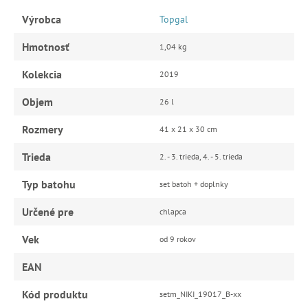
Výrobca
Topgal
Hmotnosť
1,04 kg
Kolekcia
2019
Objem
26 l
Rozmery
41 x 21 x 30 cm
Trieda
2. - 3. trieda, 4. - 5. trieda
Typ batohu
set batoh + doplnky
Určené pre
chlapca
Vek
od 9 rokov
EAN
Kód produktu
setm_NIKI_19017_B-xx