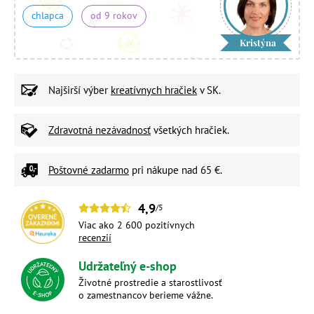
chlapca
od 9 rokov
Kristýna
Najširší výber
kreatívnych hračiek
v SK.
Zdravotná nezávadnosť
všetkých hračiek.
Poštovné zadarmo
pri nákupe nad 65 €.
4,9
/5
Viac ako 2 600 pozitívnych
recenzií
Udržateľný e-shop
Životné prostredie a starostlivosť
o zamestnancov berieme vážne.