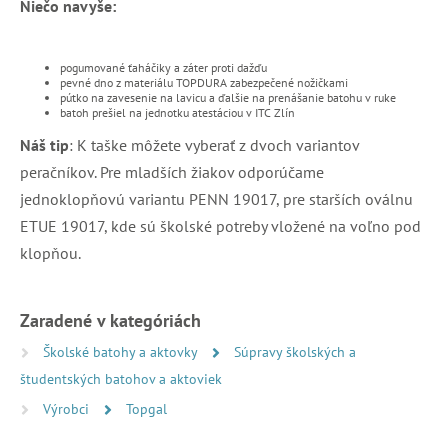
Niečo navyše:
pogumované ťaháčiky a záter proti dažďu
pevné dno z materiálu TOPDURA zabezpečené nožičkami
pútko na zavesenie na lavicu a ďalšie na prenášanie batohu v ruke
batoh prešiel na jednotku atestáciou v ITC Zlín
Náš tip
: K taške môžete vyberať z dvoch variantov
peračníkov. Pre mladších žiakov odporúčame
jednoklopňovú variantu PENN 19017, pre starších oválnu
ETUE 19017, kde sú školské potreby vložené na voľno pod
klopňou.
Zaradené v kategóriách
Školské batohy a aktovky
Súpravy školských a
študentských batohov a aktoviek
Výrobci
Topgal