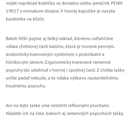
vojde napríklad krabička sa desiatou alebo peračník PENN
19017 v rovnakom dizajne. V hornej kapsičke je navyše
karabínka na kľúče.
Batoh NIKI pojme aj ťažký náklad, ktorému odľahčíme
vďaka chrbtovej časti batohu, ktorá je tvorená pevným,
anatomicky tvarovaným systémom s poduškami a
hliníkovým rámom. Ergonomicky tvarované ramenné
popruhy idú utiahnuť v hornej i spodnej časti. Z chrbta tašky
určite padať nebude, a to vďaka výškovo nastaviteľnému
hrudnému popruhu.
Ani na tejto taške sme nešetrili reflexnými plochami.
Nájdete ich na čele, bokoch aj ramenných popruhoch tašky.