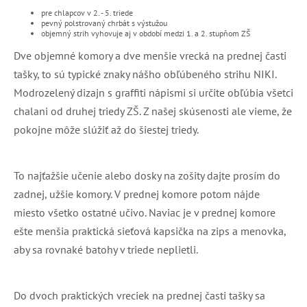
pre chlapcov v 2. - 5. triede
pevný polstrovaný chrbát s výstužou
objemný strih vyhovuje aj v období medzi 1. a 2. stupňom ZŠ
Dve objemné komory a dve menšie vrecká na prednej časti
tašky, to sú typické znaky nášho obľúbeného strihu NIKI.
Modrozelený dizajn s graffiti nápismi si určite obľúbia všetci
chalani od druhej triedy ZŠ. Z našej skúsenosti ale vieme, že
pokojne môže slúžiť až do šiestej triedy.
To najťažšie učenie alebo dosky na zošity dajte prosím do
zadnej, užšie komory. V prednej komore potom nájde
miesto všetko ostatné učivo. Naviac je v prednej komore
ešte menšia praktická sieťová kapsička na zips a menovka,
aby sa rovnaké batohy v triede neplietli.
Do dvoch praktických vreciek na prednej časti tašky sa