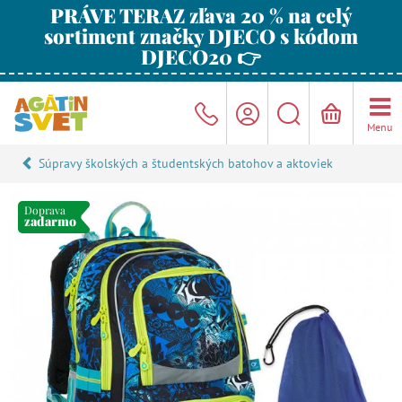
PRÁVE TERAZ zľava 20 % na celý
sortiment značky DJECO s kódom
DJECO20 👉
Menu
Súpravy školských a študentských batohov a aktoviek
Doprava
zadarmo