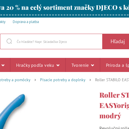
a 20 % na celý sortiment značky DJECO s
akty
Doprava a platba
Hľadaj
u
Hračky podľa veku
Tvorenie
Príroda a š
otreby a pomôcky
Písacie potreby a doplnky
Roller STABILO EAS
Roller 
EASYorig
modrý
Revolučný roll