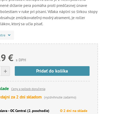
ľnené držanie pera pomáha proti predčasnej únave
 bolestiam v ruke pri písaní. Vďaka náplni so šírkou stopy
obsahuje zmizíkovateľný modrý atrament, je roller
ákov, ktorý sa učia písať.
etre
19 €
s DPH
+
Pridať do košíka
klade
Ceny a spôsob doručenia
edajni za 2 dni skladom
(vyzdvihnutie zadarmo)
slava - OC Central (2. poschodie)
O 2 dni na sklade