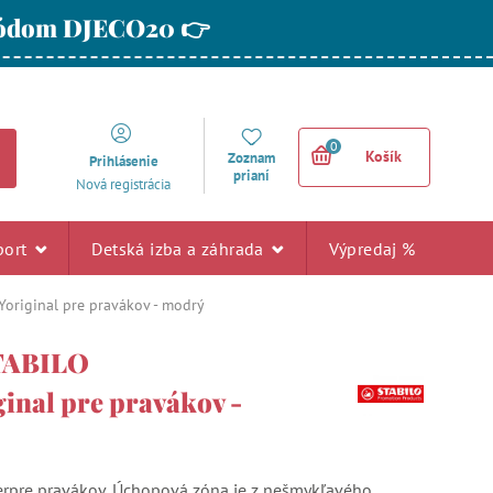
 kódom DJECO20 👉
0
Košík
Zoznam
Prihlásenie
prianí
Nová registrácia
port
Detská izba a záhrada
Výpredaj %
Yoriginal pre pravákov - modrý
STABILO
inal pre pravákov -
erpre pravákov. Úchopová zóna je z nešmykľavého