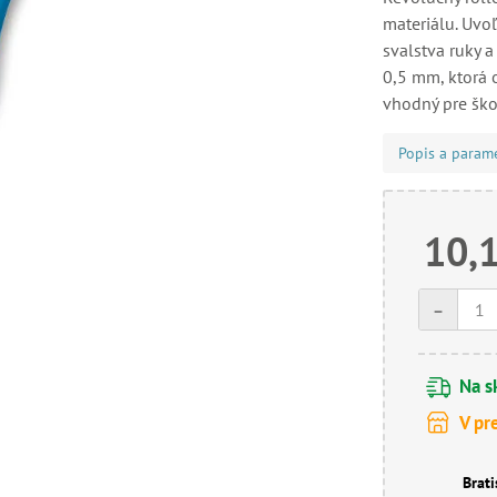
materiálu. Uvo
svalstva ruky a
0,5 mm, ktorá 
vhodný pre škol
Popis a param
10,
-
Na s
V pr
Brati