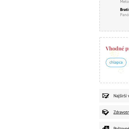
Meto
Brati
Panó
Vhodné p
chlapca
Najširší
Zdravot
Poštovn