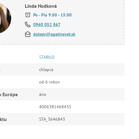
Linda Hodková
Po - Pia 9:00 - 15:00
0940 052 867
dotazy@agatinsvet.sk
STABILO
e
chlapca
od 6 rokov
v Európe
áno
4006381468435
ktu
STA_3646843