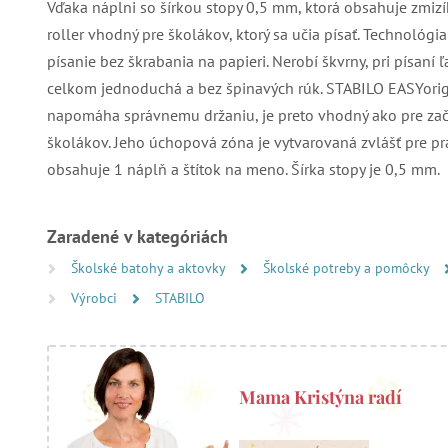
Vďaka náplni so šírkou stopy 0,5 mm, ktorá obsahuje zmizí
roller vhodný pre školákov, ktorý sa učia písať. Technológ
písanie bez škrabania na papieri. Nerobí škvrny, pri písaní
celkom jednoduchá a bez špinavých rúk. STABILO EASYori
napomáha správnemu držaniu, je preto vhodný ako pre začína
školákov. Jeho úchopová zóna je vytvarovaná zvlášť pre pr
obsahuje 1 náplň a štítok na meno. Šírka stopy je 0,5 mm.
Zaradené v kategóriách
Školské batohy a aktovky
Školské potreby a pomôcky
Výrobci
STABILO
Mama Kristýna radí