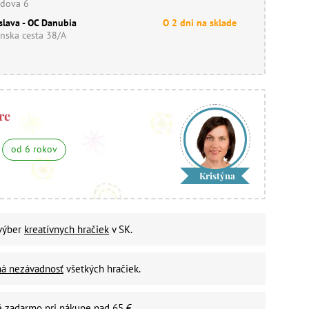
dova 6
slava - OC Danubia
O 2 dni na sklade
nska cesta 38/A
re
od 6 rokov
Kristýna
 výber
kreatívnych hračiek
v SK.
ná nezávadnosť
všetkých hračiek.
é zadarmo
pri nákupe nad 65 €.