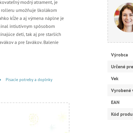
kovateľný modrý atrament, je
ia rolleru umožňuje školákom
 ľahko kĺže a aj výmena náplne je
ginal intiutívnym spôsobom
júce deti, tak aj pre starších
avákov a pre ľavákov. Balenie
Výrobca
Určené pr
Vek
Písacie potreby a doplnky
Vyrobené 
EAN
Kód produ