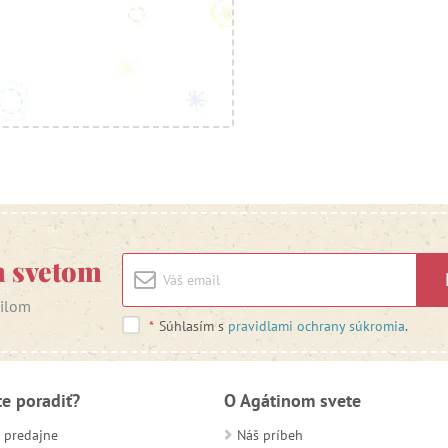
m svetom
ailom
*
Súhlasím s
pravidlami ochrany súkromia
.
te poradiť?
O Agátinom svete
 predajne
Náš príbeh