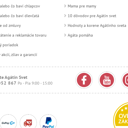
alebo čo baví chlapcov
Mama pre mamy
alebo čo baví dievčatá
10 dôvodov pre Agátin svet
e od zmluvy
Hodnoty a korene Agátinho sveta
átenie a reklamácie tovaru
Agáta pomáha
ý poriadok
kcií, zliav a garancií
te Agátin Svet
052 867
Po - Pia 9:00 - 15:00