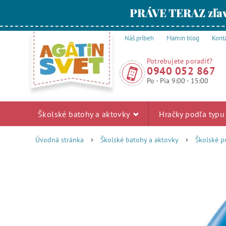
PRÁVE TERAZ zľav
Náš príbeh
Mamin blog
Kont
Potrebujete poradiť?
0940 052 867
Po - Pia 9:00 - 15:00
Školské batohy a aktovky
Hračky podľa typ
Úvodná stránka
Školské batohy a aktovky
Školské p