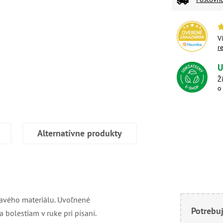
V
r
U
Ž
o
Alternatívne produkty
ľavého materiálu. Uvoľnené
Potrebuj
 bolestiam v ruke pri písaní.