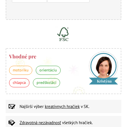
Vhodné pre
motoriku
orientáciu
Kristýna
chlapca
predškoláci
Najširší výber
kreatívnych hračiek
v SK.
Zdravotná nezávadnosť
všetkých hračiek.