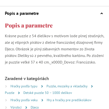
Popis a parametre
Popis a parametre
Krásne puzzle z 54 dielikov s motívom lode plnej strašných,
ale aj vtipných pirátov z dielne francúzskej dizajnovej firmy
Djeco. Obrázok je plný zábavných momentov zo života
pirátov. Dieliky sú z pevného, kvalitného kartónu. Po zložení
je puzzle veľké 37 x 40 cm._x000D_Dovoz: Francúzsko.
Zaradené v kategóriách
Hračky podľa typu
Puzzle, mozaiky a vkladačky
Puzzle
Detské puzzle 50 – 1000 delikov
Hračky podľa veku
Hry a hračky pre predškolákov
Výrobci
Djeco