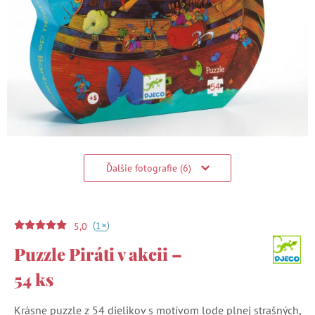
Ďalšie fotografie (6)
(
)
+
1
5,0
Puzzle Piráti v akcii –
54 ks
Krásne puzzle z 54 dielikov s motívom lode plnej strašných,