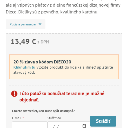
ale aj vtipných pirátov z dielne francúzskej dizajnovej firmy
Djeco. Dieliky sú z pevného, kvalitného kartónu.
Popis a parametre
13,49 €
s DPH
20 % zľava s kódom DJECO20
Kliknutím tu
vložíte produkt do košíka a ihneď uplatníte
zľavový kód.
Túto položku bohužiaľ teraz nie je možné
objednať.
Chcete dať vedieť, keď bude opäť dostupná?
E-mail
*
Strážiť do
Strážiť