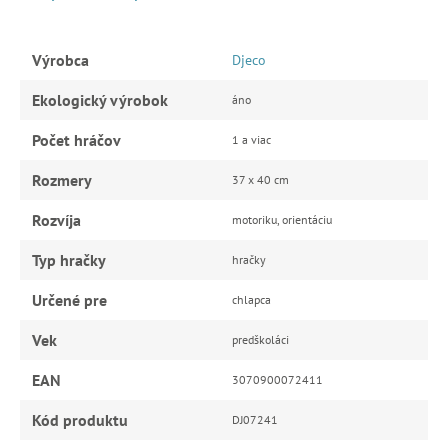
Výrobca
Djeco
Ekologický výrobok
áno
Počet hráčov
1 a viac
Rozmery
37 x 40 cm
Rozvíja
motoriku, orientáciu
Typ hračky
hračky
Určené pre
chlapca
Vek
predškoláci
EAN
3070900072411
Kód produktu
DJ07241