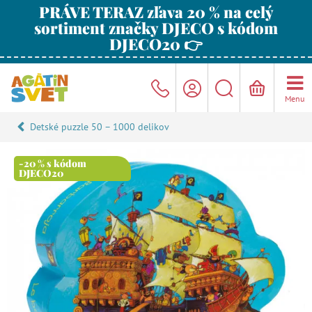
PRÁVE TERAZ zľava 20 % na celý
sortiment značky DJECO s kódom
DJECO20 👉
Menu
Detské puzzle 50 – 1000 delikov
-20 % s kódom
DJECO20