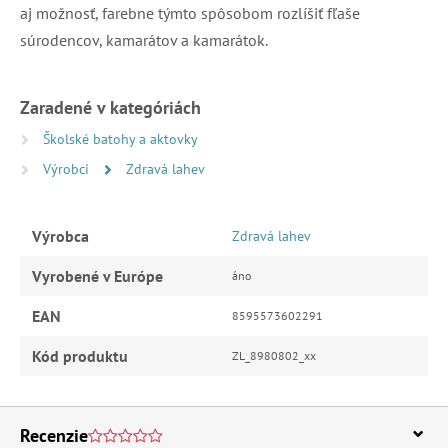
aj možnosť, farebne týmto spôsobom rozlíšiť fľaše
súrodencov, kamarátov a kamarátok.
Zaradené v kategóriách
Školské batohy a aktovky
Výrobci
Zdravá lahev
Výrobca
Zdravá lahev
Vyrobené v Európe
áno
EAN
8595573602291
Kód produktu
ZL_8980802_xx
Recenzie