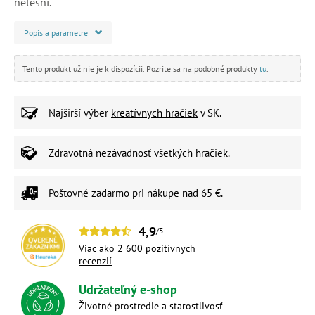
netesní.
Popis a parametre
Tento produkt už nie je k dispozícii. Pozrite sa na podobné produkty
tu
.
Najširší výber
kreatívnych hračiek
v SK.
Zdravotná nezávadnosť
všetkých hračiek.
Poštovné zadarmo
pri nákupe nad 65 €.
4,9
/5
Viac ako 2 600 pozitívnych
recenzií
Udržateľný e-shop
Životné prostredie a starostlivosť