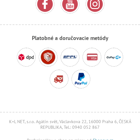
Platobné a doručovacie metódy
K+L NET, s.r.o. Agátin svět, Václavkova 22, 16000 Praha 6, ČESKÁ
REPUBLIKA, Tel.: 0940 052 867