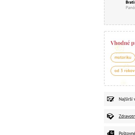
Brati
Panó
Vhodné p
motoriku
od 3 rokov
Najširší
Zdravot
Poštovn