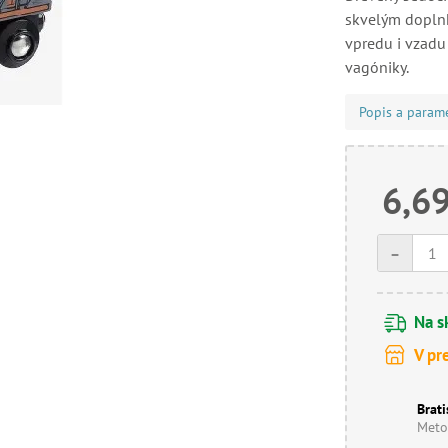
skvelým dopln
vpredu i vzadu
vagóniky.
Popis a param
6,69
-
Na s
V pr
Brati
Meto