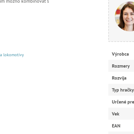
Maxim možno kombinovať s
Výrobca
 a lokomotívy
Rozmery
Rozvíja
Typ hračky
Určené pr
Vek
EAN