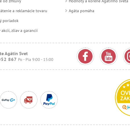
e od zmluvy
Hodnoty a korene Agátinho sveta
átenie a reklamácie tovaru
Agáta pomáha
ý poriadok
kcií, zliav a garancií
te Agátin Svet
052 867
Po - Pia 9:00 - 15:00