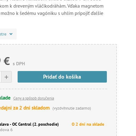
kom k dreveným vláčikodráhám. Vďaka magnetom
 možno k šedému vagóniku s uhlím pripojiť ďalšie
etre
 €
s DPH
+
Pridať do košíka
klade
Ceny a spôsob doručenia
edajni za 2 dni skladom
(vyzdvihnutie zadarmo)
slava - OC Central (2. poschodie)
O 2 dni na sklade
dova 6