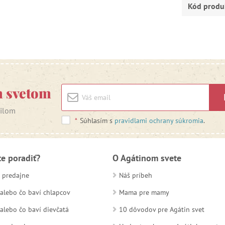
Kód produ
m svetom
ailom
*
Súhlasím s
pravidlami ochrany súkromia
.
te poradiť?
O Agátinom svete
 predajne
Náš príbeh
alebo čo baví chlapcov
Mama pre mamy
alebo čo baví dievčatá
10 dôvodov pre Agátin svet