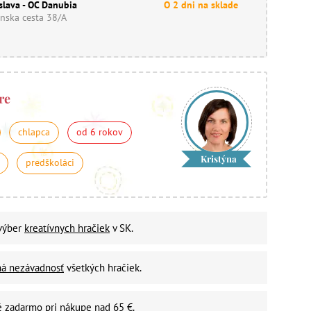
slava - OC Danubia
O 2 dni na sklade
nska cesta 38/A
re
chlapca
od 6 rokov
Kristýna
predškoláci
 výber
kreatívnych hračiek
v SK.
ná nezávadnosť
všetkých hračiek.
é zadarmo
pri nákupe nad 65 €.