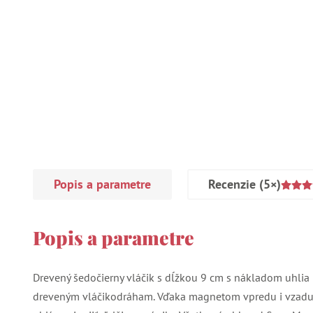
Popis a parametre
Recenzie
(5×)
Popis a parametre
Drevený šedočierny vláčik s dĺžkou 9 cm s nákladom uhli
dreveným vláčikodráham. Vďaka magnetom vpredu i vzad