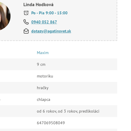
Linda Hodková
Po - Pia 9:00 - 15:00
0940 052 867
dotazy@agatinsvet.sk
Maxim
9 cm
motoriku
hračky
e
chlapca
od 6 rokov, od 3 rokov, predškoláci
647069508049