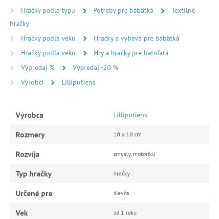
Hračky podľa typu
Potreby pre bábätká
Textilné
hračky
Hračky podľa veku
Hračky a výbava pre bábätká
Hračky podľa veku
Hry a hračky pre batoľatá
Výpredaj %
Výpredaj -20 %
Výrobci
Lilliputiens
Výrobca
Lilliputiens
Rozmery
10 x 10 cm
Rozvíja
zmysly, motoriku
Typ hračky
hračky
Určené pre
dievča
Vek
od 1 roku