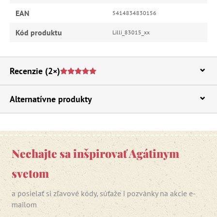
EAN
5414834830156
Kód produktu
Lilli_83015_xx
Recenzie
(2×)
Alternatívne produkty
Nechajte sa inšpirovať Agátinym
svetom
a posielať si zľavové kódy, súťaže i pozvánky na akcie e-
mailom