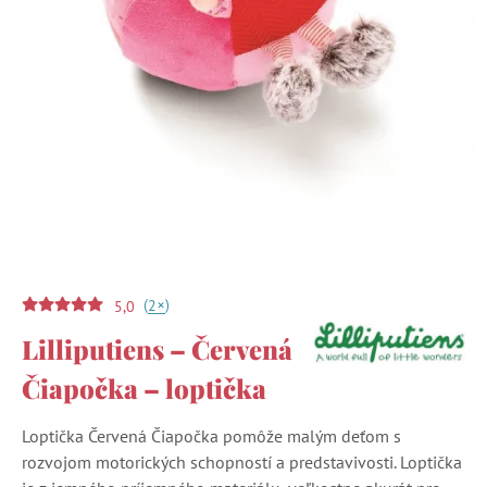
(
)
+
2
5,0
Lilliputiens – Červená
Čiapočka – loptička
Loptička Červená Čiapočka pomôže malým deťom s
rozvojom motorických schopností a predstavivosti. Loptička