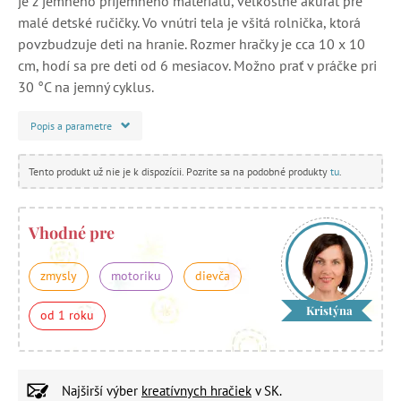
je z jemného príjemného materiálu, veľkostne akurát pre
malé detské ručičky. Vo vnútri tela je všitá rolnička, ktorá
povzbudzuje deti na hranie. Rozmer hračky je cca 10 x 10
cm, hodí sa pre deti od 6 mesiacov. Možno prať v práčke pri
30 °C na jemný cyklus.
Popis a parametre
Tento produkt už nie je k dispozícii. Pozrite sa na podobné produkty
tu
.
Vhodné pre
zmysly
motoriku
dievča
Kristýna
od 1 roku
Najširší výber
kreatívnych hračiek
v SK.