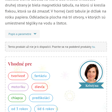
druhej strany je biela magnetická tabuľa, na ktorú si kreslia
fixkou, ktorá sa dá zmazať. V hornej časti tabule je držiak na
rolku papiera. Odkladacia plocha má tri otvory, v ktorých sú
umiestnené tégliky na vodu a štetce.
Popis a parametre
Tento produkt už nie je k dispozícii. Pozrite sa na podobné produkty
tu
.
Vhodné pre
tvorivosť
fantáziu
Kristýna
motoriku
dievča
chlapca
predškoláci
od 3 rokov
od 6 rokov