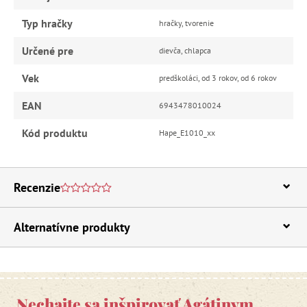
Typ hračky
hračky, tvorenie
Určené pre
dievča, chlapca
Vek
predškoláci, od 3 rokov, od 6 rokov
EAN
6943478010024
Kód produktu
Hape_E1010_xx
Recenzie
Alternatívne produkty
Nechajte sa inšpirovať Agátinym