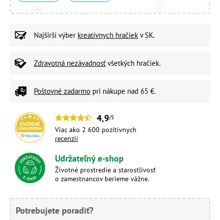
Najširší výber
kreatívnych hračiek
v SK.
Zdravotná nezávadnosť
všetkých hračiek.
Poštovné zadarmo
pri nákupe nad 65 €.
4,9
/5
Viac ako 2 600 pozitívnych
recenzií
Udržateľný e-shop
Životné prostredie a starostlivosť
o zamestnancov berieme vážne.
Potrebujete poradiť?