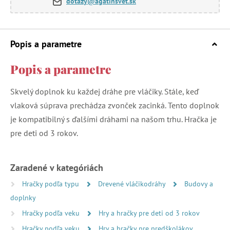
dotazy@agatinsvet.sk
Popis a parametre
Popis a parametre
Skvelý doplnok ku každej dráhe pre vláčiky. Stále, keď
vlaková súprava prechádza zvonček zacinká. Tento doplnok
je kompatibilný s ďalšími dráhami na našom trhu. Hračka je
pre deti od 3 rokov.
Zaradené v kategóriách
Hračky podľa typu
Drevené vláčikodráhy
Budovy a
doplnky
Hračky podľa veku
Hry a hračky pre deti od 3 rokov
Hračky podľa veku
Hry a hračky pre predškolákov