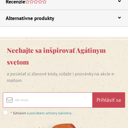
Recenzie
Alternatívne produkty
Nechajte sa inšpirovať Agátinym
svetom
a posielať si zľavové kódy, súťaže i pozvánky na akcie e-
mailom
Prihlásiť sa
*
Súhlasím s
pravidlami ochrany súkromia
.