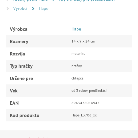
Výrobci
Hape
Výrobca
Hape
Rozmery
14 x 9 x 24 cm
Rozvíja
motoriku
Typ hračky
hračky
Určené pre
chlapca
Vek
od 3 rokov, predškoláci
EAN
6943478014947
Kód produktu
Hape_E3706_xx