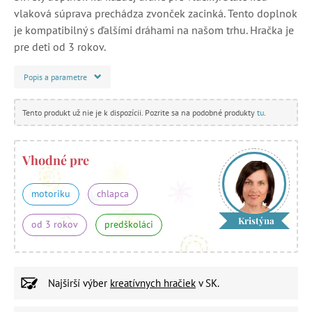
vlaková súprava prechádza zvonček zacinká. Tento doplnok
je kompatibilný s ďalšími dráhami na našom trhu. Hračka je
pre deti od 3 rokov.
Popis a parametre
Tento produkt už nie je k dispozícii. Pozrite sa na podobné produkty
tu
.
Vhodné pre
motoriku
chlapca
Kristýna
od 3 rokov
predškoláci
Najširší výber
kreatívnych hračiek
v SK.