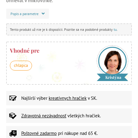
ohrievať v mikrovlnke.
Popis a parametre
Tento produkt už nie je k dispozícii. Pozrite sa na podobné produkty
tu
.
Vhodné pre
chlapca
Kristýna
Najširší výber
kreatívnych hračiek
v SK.
Zdravotná nezávadnosť
všetkých hračiek.
Poštovné zadarmo
pri nákupe nad 65 €.