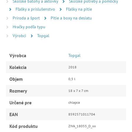
Školské batohy a aktovky
Školské potreby a pomôcky
Fľašky a príslušenstvo
Fľašky na pitie
Príroda a šport
Pitie a boxy na desiatu
Hračky podľa typu
Výrobci
Topgal
Výrobca
Topgal
Kolekcia
2018
Objem
0,5 l
Rozmery
18 x 7 x 7 cm
Určené pre
chlapca
EAN
8592571011704
Kód produktu
ZIVA_18055_D_xx