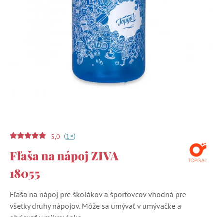
(
)
+
1
5,0
Fľaša na nápoj ZIVA
18055
Fľaša na nápoj pre školákov a športovcov vhodná pre
všetky druhy nápojov. Môže sa umývať v umývačke a