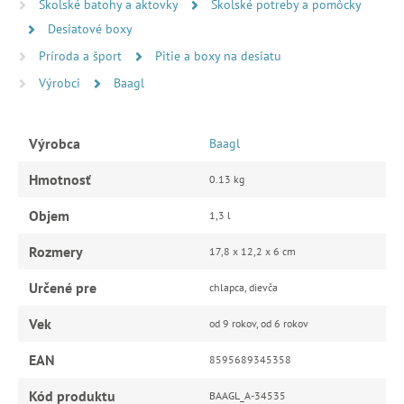
Školské batohy a aktovky
Školské potreby a pomôcky
Desiatové boxy
Príroda a šport
Pitie a boxy na desiatu
Výrobci
Baagl
Výrobca
Baagl
Hmotnosť
0.13 kg
Objem
1,3 l
Rozmery
17,8 x 12,2 x 6 cm
Určené pre
chlapca, dievča
Vek
od 9 rokov, od 6 rokov
EAN
8595689345358
Kód produktu
BAAGL_A-34535