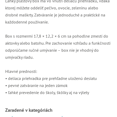
Ľahký plastový box má vo vnútri deliacu priehradku, vďaka
ktorej môžete oddeliť pečivo, ovocie, zeleninu alebo
drobné maškrty. Zatváranie je jednoduché a praktické na
každodenné používanie.
Box s rozmermi 17,8 × 12,2 × 6 cm sa pohodlne zmestí do
aktovky alebo batohu. Pre zachovanie vzhľadu a funkčnosti
odporúčame ručné umývanie – box nie je vhodný do
umývačky riadu.
Hlavné prednosti:
• deliaca priehradka pre prehľadne uloženú desiatu
• pevné zatváranie na jeden zámok
• ľahké prevedenie do školy, škôlky aj na výlety
Zaradené v kategóriách