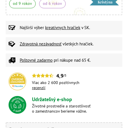
Kristýna
od 9 rokov
od 6 rokov
Najširší výber
kreatívnych hračiek
v SK.
Zdravotná nezávadnosť
všetkých hračiek.
Poštovné zadarmo
pri nákupe nad 65 €.
4,9
/5
Viac ako 2 600 pozitívnych
recenzií
Udržateľný e-shop
Životné prostredie a starostlivosť
o zamestnancov berieme vážne.