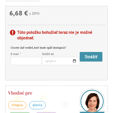
6,68 €
s DPH
Túto položku bohužiaľ teraz nie je možné
objednať.
Chcete dať vedieť, keď bude opäť dostupná?
E-mail
*
Strážiť do
Strážiť
Vhodné pre
chlapca
dievča