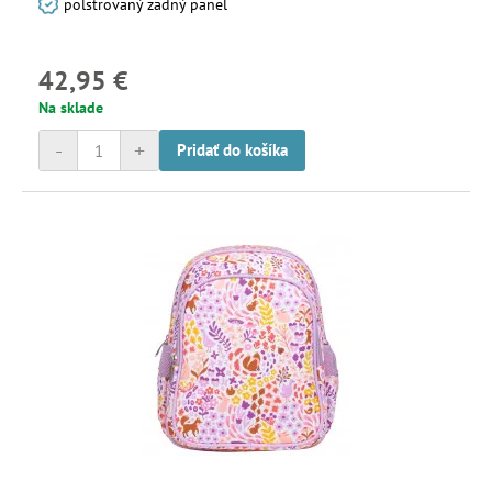
polstrovaný zadný panel
42,95 €
Na sklade
-
+
Pridať do košíka