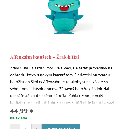
Affenzahn batôžtek – Žralok Hai
Žralok Hai už zažil v mori veľa vecí, ale teraz je zvedavý na
dobrodružstvo s novým kamarátom. S priateľskou tvárou
batôžku do škôlky Affenzahn je to akoby ste si všade so
sebou nosili kúsok domova.Zábavný batôžtek žralok Hai
doskáče až do detského náručia! Žabiak Finn je malý
batôžtek pre deti od 1 do 3 rokov. Batôžtek je ľahučký, váži
44,99 €
420 gramov, jeho objem je 4 l. Rozmery sú 17 x 11 x 25 cm.
Na sklade