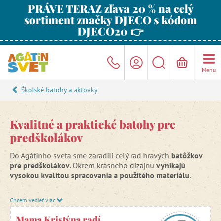
PRÁVE TERAZ zľava 20 % na celý
sortiment značky DJECO s kódom
DJECO20 👉
Menu
Školské batohy a aktovky
Kvalitné a praktické batohy pre
predškolákov
Do Agátinho sveta sme zaradili celý rad hravých
batôžkov
pre predškolákov
. Okrem krásneho dizajnu
vynikajú
vysokou kvalitou spracovania a použitého materiálu
.
Všetky naše
batohy pre predškolákov
majú ergonomicky
Chcem vedieť viac
tvarovaný chrbát, priedušné polstrovanie a nastaviteľné
ramenné popruhy. Batôžky pre predškolákov sú
Mama Kristýna radí