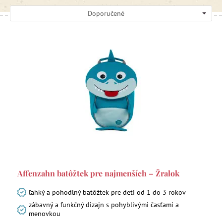
Doporučené
Affenzahn batôžtek pre najmenších – Žralok
ľahký a pohodlný batôžtek pre deti od 1 do 3 rokov
zábavný a funkčný dizajn s pohyblivými časťami a
menovkou