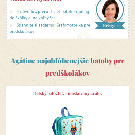
jednokomorové, doplnené predným vreckom a dvomi
postrannými elastickými vreckami, kam sa pohodlne zmestí
5 dôvodov, prečo chcieť batoh Ergobag
pollitrová fľaša na pitie a ďalšie maličkosti.
do škôlky aj na voľný čas
Stiahnite si zadarmo: Grafomotorika pre
Kristýna
Detské batohy
majú okrem chrbtovej výstuže a
predškolákov
nastaviteľných popruhov
veľké množstvo reflexných plôch
,
a tak sú batôžky vhodné aj pre menších školáčov na
školské výlety alebo záujmové krúžky.
Agátine najobľúbenejšie
batohy pre
predškolákov
Detský batôžtek - maskovaný králik