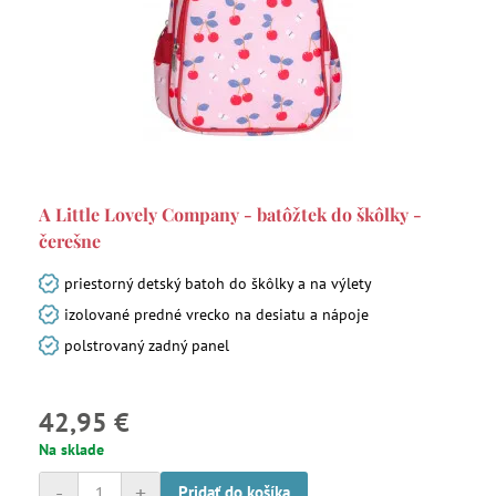
A Little Lovely Company - batôžtek do škôlky -
čerešne
priestorný detský batoh do škôlky a na výlety
izolované predné vrecko na desiatu a nápoje
polstrovaný zadný panel
42,95 €
Na sklade
-
+
Pridať do košíka