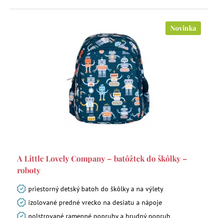
Novinka
A Little Lovely Company – batôžtek do škôlky –
roboty
priestorný detský batoh do škôlky a na výlety
izolované predné vrecko na desiatu a nápoje
polstrované ramenné popruhy a hrudný popruh