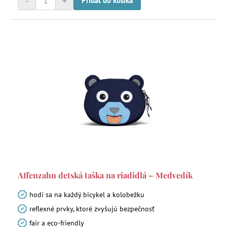
-
+
Pridať do košíka
Affenzahn detská taška na riadidlá – Medvedík
hodí sa na každý bicykel a kolobežku
reflexné prvky, ktoré zvyšujú bezpečnosť
fair a eco-friendly