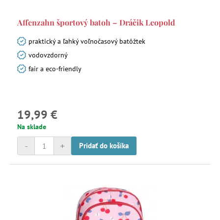
Affenzahn športový batoh – Dráčik Leopold
praktický a ľahký voľnočasový batôžtek
vodovzdorný
fair a eco-friendly
19,99 €
Na sklade
-
+
Pridať do košíka