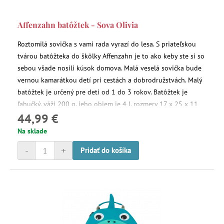
Affenzahn batôžtek - Sova Olivia
Roztomilá sovička s vami rada vyrazí do lesa. S priateľskou
tvárou batôžteka do škôlky Affenzahn je to ako keby ste si so
sebou všade nosili kúsok domova. Malá veselá sovička bude
vernou kamarátkou detí pri cestách a dobrodružstvách. Malý
batôžtek je určený pre deti od 1 do 3 rokov. Batôžtek je
ľahučký, váži 200 g, jeho objem je 4 l, rozmery 17 x 25 x 11
44,99 €
cm.
Na sklade
-
+
Pridať do košíka