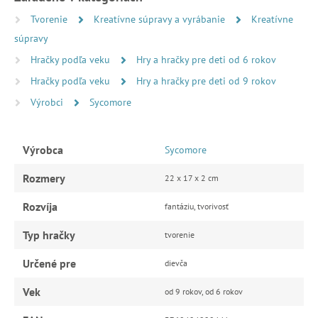
Tvorenie
Kreatívne súpravy a vyrábanie
Kreatívne
súpravy
Hračky podľa veku
Hry a hračky pre deti od 6 rokov
Hračky podľa veku
Hry a hračky pre deti od 9 rokov
Výrobci
Sycomore
Výrobca
Sycomore
Rozmery
22 x 17 x 2 cm
Rozvíja
fantáziu, tvorivosť
Typ hračky
tvorenie
Určené pre
dievča
Vek
od 9 rokov, od 6 rokov