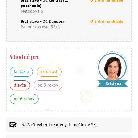
poschodie)
Metodova 6
Bratislava - OC Danubia
O 2 dni na sklade
Panónska cesta 38/A
Vhodné pre
fantáziu
tvorivosť
Kristýna
dievča
od 9 rokov
od 6 rokov
Najširší výber
kreatívnych hračiek
v SK.