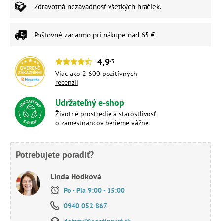
Zdravotná nezávadnosť
všetkých hračiek.
Poštovné zadarmo
pri nákupe nad 65 €.
4,9
/5
Viac ako 2 600 pozitívnych
recenzií
Udržateľný e-shop
Životné prostredie a starostlivosť
o zamestnancov berieme vážne.
Potrebujete poradiť?
Linda Hodková
Po - Pia 9:00 - 15:00
0940 052 867
dotazy@agatinsvet.sk