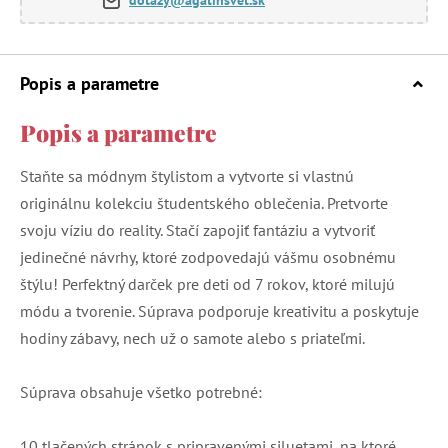
Popis a parametre
Popis a parametre
Staňte sa módnym štylistom a vytvorte si vlastnú
originálnu kolekciu študentského oblečenia. Pretvorte
svoju víziu do reality. Stačí zapojiť fantáziu a vytvoriť
jedinečné návrhy, ktoré zodpovedajú vášmu osobnému
štýlu! Perfektný darček pre deti od 7 rokov, ktoré milujú
módu a tvorenie. Súprava podporuje kreativitu a poskytuje
hodiny zábavy, nech už o samote alebo s priateľmi.
Súprava obsahuje všetko potrebné:
10 tlačených stránok s pripravenými siluetami, na ktoré