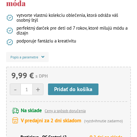
móda
vytvorte vlastnú kolekciu oblečenia, ktorá odráža váš
osobný štýl
perfektný darček pre deti od 7 rokov, ktoré milujú módu a
dizajn
podporuje fantáziu a kreativitu
Popis a parametre
9,99 €
s DPH
-
+
Pridať do košíka
Na sklade
Ceny a spôsob doručenia
V predajni za 2 dni skladom
(vyzdvihnutie zadarmo)
Bratislava - OC Central (2.
O 2 dni na sklade