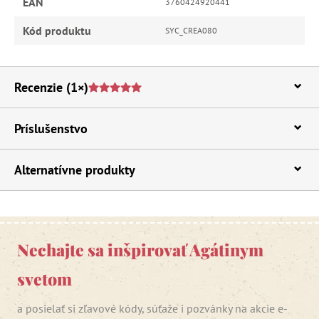
EAN
3760424920441
Kód produktu
SYC_CREA080
Recenzie
(1×)
Príslušenstvo
Alternatívne produkty
Nechajte sa inšpirovať Agátinym
svetom
a posielať si zľavové kódy, súťaže i pozvánky na akcie e-