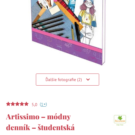
Ďalšie fotografie (2)
(
)
+
1
5,0
Artissimo – módny
denník – študentská