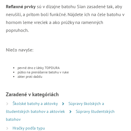
Reflexné prvky
sú v dizajne batohu Sian zasadené tak, aby
nerušili, a pritom boli funkčné. Nájdete ich na čele batohu v
hornom leme vreciek a ako prúžky na ramenných
popruhoch.
Niečo navyše:
pevné dno z látky TOPDURA
pútko na prenášanie batohu v ruke
záter proti dažďu
Zaradené v kategóriách
Školské batohy a aktovky
Súpravy školských a
študentských batohov a aktoviek
Súpravy študentských
batohov
Hračky podľa typu