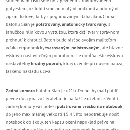
študentkám. Ušili sme ho z pevného štruktúrovaného
polyesteru, ozdobili sme ho malými bodkami a odolnými
zipsmi fialovej farby s pogumovanými ťaháčikmi. Chrbát
batohu Sian je
polstrovaný, anatomicky tvarovaný,
s
ľahučkou hliníkovou výstužou, ktorá drží tvar v správnom
prehnutí k chrbtici. Batoh bude rásť so svojím majiteľom
vďaka ergonomicky
tvarovaným, polstrovaným,
ale hlavne
výškovo nastaviteľným popruhom. Tie dopĺňa ešte výškovo
nastaviteľný
hrudný popruh,
ktorý oceníte pri nosení naozaj
ťažkého nákladu učiva.
Zadná komora
batohu Sian je užšia. Do nej by mali patriť
pevne dosky na zošity alebo tie najťažšie učebnice. Vnútri
zadnej komory vás poteší
polstrované vrecko na notebook
do jeho maximálnej veľkosti 15,4 ". Kto nepotrebuje nosiť
notebook do školy, ten kapsu ocení napríklad práve na
zošity alebo zložky. Na vrecku na notebook je potom ešte