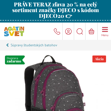
PRÁVE TERAZ zľava 20 % na celý
sortiment značky DJECO s kódom
DJECO20 👉
Menu
Súpravy študentských batohov
Doprava
Akcia
zadarmo