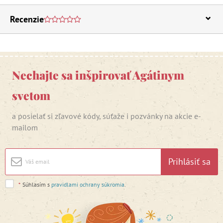
Recenzie
Nechajte sa inšpirovať Agátinym
svetom
a posielať si zľavové kódy, súťaže i pozvánky na akcie e-
mailom
Prihlásiť sa
*
Súhlasím s
pravidlami ochrany súkromia
.