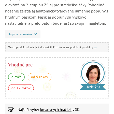
dievčatá na 2. stup ňu ZŠ aj pre stredoškoláčky. Pohodlné
nosenie zaistia aj anatomicky tvarované ramenné popruhy s
hrudným pásikom. Pásik aj popruhy sú výškovo
nastaviteľné, a preto batoh bude rásť so svojím majiteľom.
Popis a parametre
Tento produkt už nie je k dispozícii. Pozrite sa na podobné produkty
tu
.
Vhodné pre
dievča
od 9 rokov
Kristýna
od 12 rokov
Najširší výber
kreatívnych hračiek
v SK.