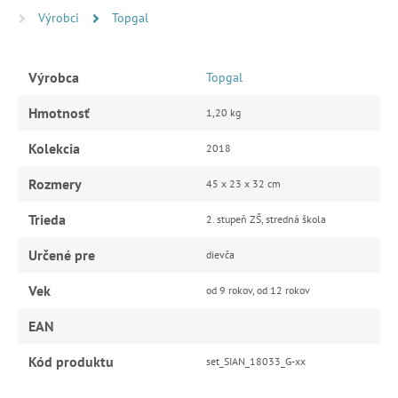
Výrobci
Topgal
Výrobca
Topgal
Hmotnosť
1,20 kg
Kolekcia
2018
Rozmery
45 x 23 x 32 cm
Trieda
2. stupeň ZŠ, stredná škola
Určené pre
dievča
Vek
od 9 rokov, od 12 rokov
EAN
Kód produktu
set_SIAN_18033_G-xx