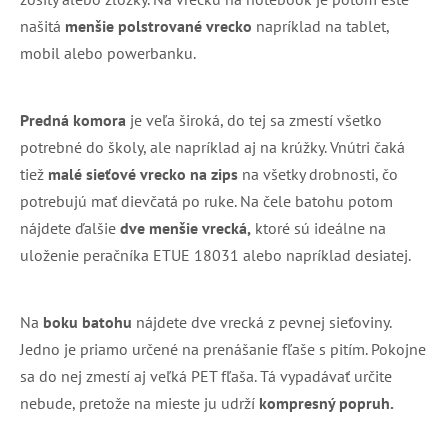
našitá
menšie polstrované vrecko
napríklad na tablet,
mobil alebo powerbanku.
Predná komora
je veľa široká, do tej sa zmestí všetko
potrebné do školy, ale napríklad aj na krúžky. Vnútri čaká
tiež
malé sieťové vrecko na zips
na všetky drobnosti, čo
potrebujú mať dievčatá po ruke. Na čele batohu potom
nájdete ďalšie
dve menšie vrecká,
ktoré sú ideálne na
uloženie peračníka ETUE 18031 alebo napríklad desiatej.
Na
boku batohu
nájdete dve vrecká z pevnej sieťoviny.
Jedno je priamo určené na prenášanie fľaše s pitím. Pokojne
sa do nej zmestí aj veľká PET fľaša. Tá vypadávať určite
nebude, pretože na mieste ju udrží
kompresný popruh.