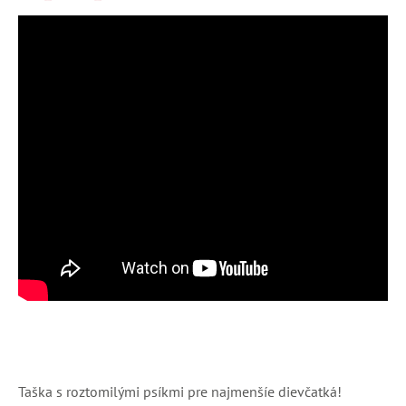
Taška s roztomilými psíkmi pre najmenšíe dievčatká!