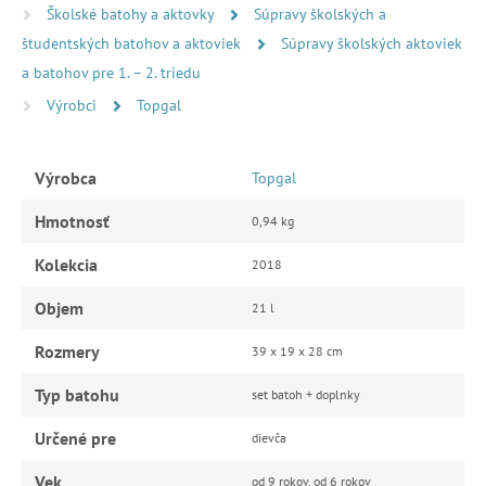
Školské batohy a aktovky
Súpravy školských a
študentských batohov a aktoviek
Súpravy školských aktoviek
a batohov pre 1. – 2. triedu
Výrobci
Topgal
Výrobca
Topgal
Hmotnosť
0,94 kg
Kolekcia
2018
Objem
21 l
Rozmery
39 x 19 x 28 cm
Typ batohu
set batoh + doplnky
Určené pre
dievča
Vek
od 9 rokov, od 6 rokov