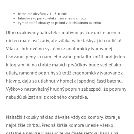
batoh pre dievčatá v 1. - 3. triede
ľahučký ako pierko vďaka lisovanému chrbtu
vymeniteľné obrázky so psíkmi v priehľadnom okienku
Dlho očakávaný batôžtek s motívmi psíkov určite ocenia
nielen malé psíčkáriy, ale vďaka váhe tašky aj ich rodičia!
Vďaka chrbtovému systému z anatomicky tvarovanej
lisovanej peny sa nám jeho váhu podarilo znížiť pod jeden
kilogram! Aj na chrbte malých prváčikov bude sedieť ako
uliaty, ramenné popruhy sú totiž ergonomicky tvarované a
hlavne, dajú sa utiahnuť v hornej aj spodnej časti batohu.
Výškovo nastaviteľný hrudný popruh zabezpečí, že popruhy
nebudú skĺzať ani z drobného chrbátika.
Najťažší školský náklad dávajte vždy do komory, ktorá je
najbližšie chrbtu. Predná širšia komora unesie všetko
ostatné a navyše v nej určite využijete sieťovú kapsu na