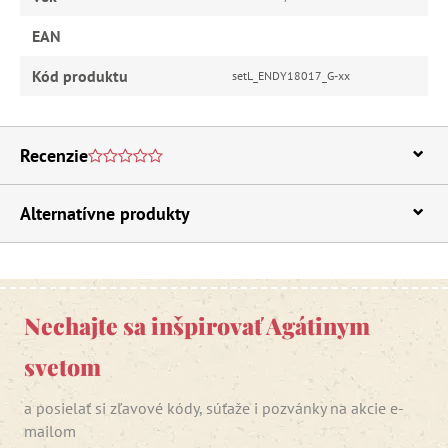
EAN
Kód produktu
setL_ENDY18017_G-xx
Recenzie
Alternatívne produkty
Nechajte sa inšpirovať Agátinym
svetom
a posielať si zľavové kódy, súťaže i pozvánky na akcie e-
mailom