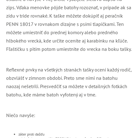
zips. Vďaka menovke pôjde batohy rozoznať, v prípade ak sa
zídu v tride rovnaké. K taške môžete dokúpiť aj peračník
PENN 18017 v rovnakom dizajne s psími tlapičkami. Ten
môžete umiestniť do prednej komory alebo predného
hlbokého vrecká, kde určite oceníte aj karabínku na kľúče.
Fľaštičku s pitím potom umiestnite do vrecka na boku tašky.
Reflexné prvky na všetkých stranách tašky ocení každý rodič,
obzvlášť v zimnom období. Preto sme nimi na batohu
naozaj nešetrili. Presvedčiť sa môžete v detailných fotkách
batohu, kde máme batoh vyfotený aj v tme.
Niečo navyše:
záter proti dažďu