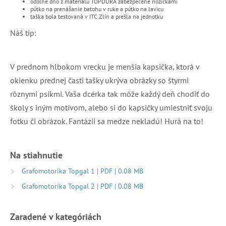
odolné dno z materiálu TOPDURA zabezpečené nožičkami
pútko na prenášanie batohu v ruke a pútko na lavicu
taška bola testovaná v ITC Zlín a prešla na jednotku
Náš tip:
V prednom hlbokom vrecku je menšia kapsička, ktorá v
okienku prednej časti tašky ukrýva obrázky so štyrmi
rôznymi psíkmi. Vaša dcérka tak môže každý deň chodiť do
školy s iným motívom, alebo si do kapsičky umiestniť svoju
fotku či obrázok. Fantázii sa medze nekladú! Hurá na to!
Na stiahnutie
Grafomotorika Topgal 1 | PDF | 0.08 MB
Grafomotorika Topgal 2 | PDF | 0.08 MB
Zaradené v kategóriách