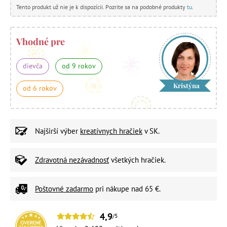
Tento produkt už nie je k dispozícii. Pozrite sa na podobné produkty
tu
.
Vhodné pre
dievča
od 9 rokov
Kristýna
od 6 rokov
Najširší výber
kreatívnych hračiek
v SK.
Zdravotná nezávadnosť
všetkých hračiek.
Poštovné zadarmo
pri nákupe nad 65 €.
4,9
/5