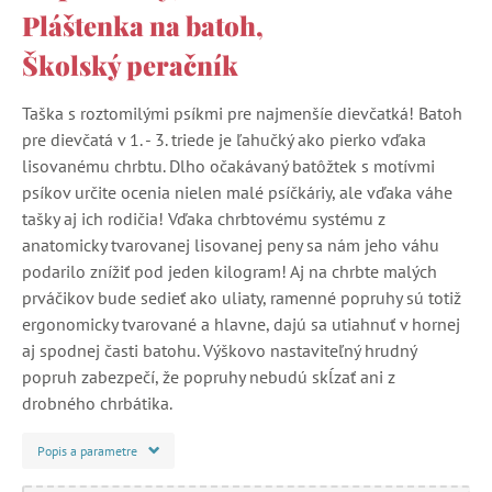
Pláštenka na batoh,
Školský peračník
Taška s roztomilými psíkmi pre najmenšíe dievčatká! Batoh
pre dievčatá v 1. - 3. triede je ľahučký ako pierko vďaka
lisovanému chrbtu. Dlho očakávaný batôžtek s motívmi
psíkov určite ocenia nielen malé psíčkáriy, ale vďaka váhe
tašky aj ich rodičia! Vďaka chrbtovému systému z
anatomicky tvarovanej lisovanej peny sa nám jeho váhu
podarilo znížiť pod jeden kilogram! Aj na chrbte malých
prváčikov bude sedieť ako uliaty, ramenné popruhy sú totiž
ergonomicky tvarované a hlavne, dajú sa utiahnuť v hornej
aj spodnej časti batohu. Výškovo nastaviteľný hrudný
popruh zabezpečí, že popruhy nebudú skĺzať ani z
drobného chrbátika.
Popis a parametre