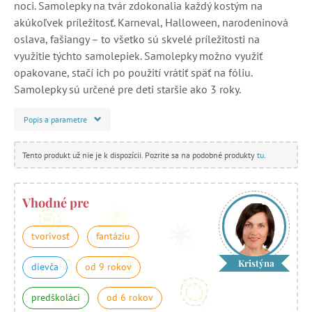
noci. Samolepky na tvár zdokonalia každý kostým na
akúkoľvek príležitosť. Karneval, Halloween, narodeninová
oslava, fašiangy – to všetko sú skvelé príležitosti na
využitie týchto samolepiek. Samolepky možno využiť
opakovane, stačí ich po použití vrátiť späť na fóliu.
Samolepky sú určené pre deti staršie ako 3 roky.
Popis a parametre
Tento produkt už nie je k dispozícii. Pozrite sa na podobné produkty
tu
.
Vhodné pre
tvorivosť
fantáziu
Kristýna
dievča
od 9 rokov
predškoláci
od 6 rokov