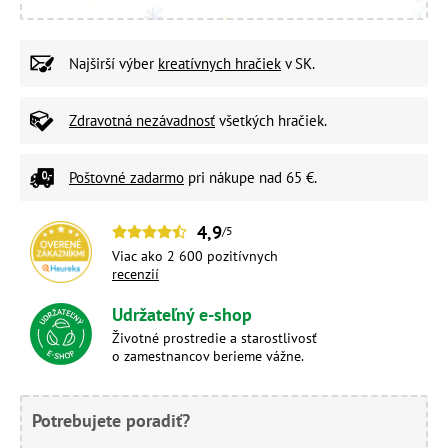
Najširší výber
kreatívnych hračiek
v SK.
Zdravotná nezávadnosť
všetkých hračiek.
Poštovné zadarmo
pri nákupe nad 65 €.
4,9
/5
Viac ako 2 600 pozitívnych
recenzií
Udržateľný e-shop
Životné prostredie a starostlivosť
o zamestnancov berieme vážne.
Potrebujete poradiť?