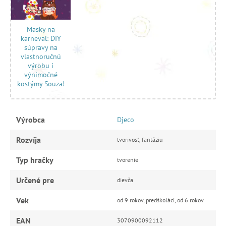
Masky na
karneval: DIY
súpravy na
vlastnoručnú
výrobu i
výnimočné
kostýmy Souza!
Výrobca
Djeco
Rozvíja
tvorivosť, fantáziu
Typ hračky
tvorenie
Určené pre
dievča
Vek
od 9 rokov, predškoláci, od 6 rokov
EAN
3070900092112