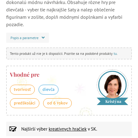
dokonalú módnu návrhárku. Obsahuje rôzne hry pre
dievčatá - vyber tie najkrajšie šaty a nalep oblečenie
figurínam v zošite, doplň módnymi doplnkami a vyfarbi
pozadie.
Popis a parametre
Tento produkt už nie je k dispozícii. Pozrite sa na podobné produkty
tu
.
Vhodné pre
tvorivosť
dievča
Kristýna
predškoláci
od 6 rokov
Najširší výber
kreatívnych hračiek
v SK.