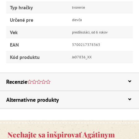
Typ hračky
tvorenie
Určené pre
dievča
Vek
predškoláci, od 6 rokov
EAN
3700217378363
Kód produktu
Ja07836_XX
Recenzie
Alternatívne produkty
Nechajte sa inšpirovať Agátinym