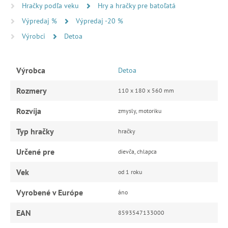
Hračky podľa veku
Hry a hračky pre batoľatá
Výpredaj %
Výpredaj -20 %
Výrobci
Detoa
Výrobca
Detoa
Rozmery
110 x 180 x 560 mm
Rozvíja
zmysly, motoriku
Typ hračky
hračky
Určené pre
dievča, chlapca
Vek
od 1 roku
Vyrobené v Európe
áno
EAN
8593547133000