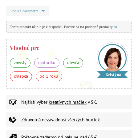
Popis a parametre
Tento produkt už nie je k dispozícii. Pozrite sa na podobné produkty
tu
.
Vhodné pre
zmysly
motoriku
dievča
Kristýna
chlapca
od 1 roku
Najširší výber
kreatívnych hračiek
v SK.
Zdravotná nezávadnosť
všetkých hračiek.
Poštovné zadarmo
pri nákupe nad 65 €.