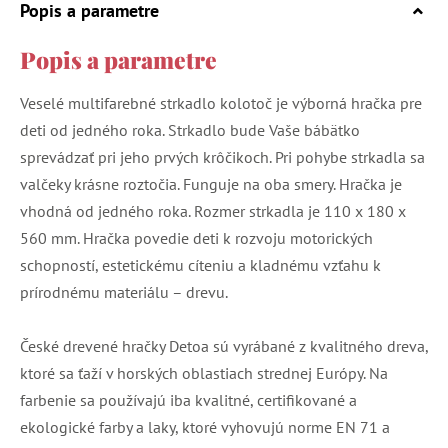
Popis a parametre
Popis a parametre
Veselé multifarebné strkadlo kolotoč je výborná hračka pre
deti od jedného roka. Strkadlo bude Vaše bábätko
sprevádzať pri jeho prvých krôčikoch. Pri pohybe strkadla sa
valčeky krásne roztočia. Funguje na oba smery. Hračka je
vhodná od jedného roka. Rozmer strkadla je 110 x 180 x
560 mm. Hračka povedie deti k rozvoju motorických
schopností, estetickému cíteniu a kladnému vzťahu k
prírodnému materiálu – drevu.
České drevené hračky Detoa sú vyrábané z kvalitného dreva,
ktoré sa ťaží v horských oblastiach strednej Európy. Na
farbenie sa používajú iba kvalitné, certifikované a
ekologické farby a laky, ktoré vyhovujú norme EN 71 a