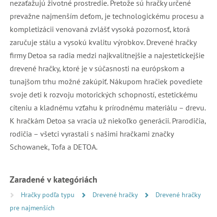
nezaťažujú životné prostredie. Pretože sú hračky určené
prevažne najmenším deťom, je technologickému procesu a
kompletizácii venovaná zvlášť vysoká pozornosť, ktorá
zaručuje stálu a vysokú kvalitu výrobkov. Drevené hračky
firmy Detoa sa radia medzi najkvalitnejšie a najestetickejšie
drevené hračky, ktoré je v súčasnosti na európskom a
tunajšom trhu možné zakúpiť. Nákupom hračiek povediete
svoje deti k rozvoju motorických schopností, estetickému
cíteniu a kladnému vzťahu k prírodnému materiálu – drevu.
K hračkám Detoa sa vracia už niekoľko generácii. Prarodičia,
rodičia – všetci vyrastali s našimi hračkami značky
Schowanek, Tofa a DETOA.
Zaradené v kategóriách
Hračky podľa typu
Drevené hračky
Drevené hračky
pre najmenších