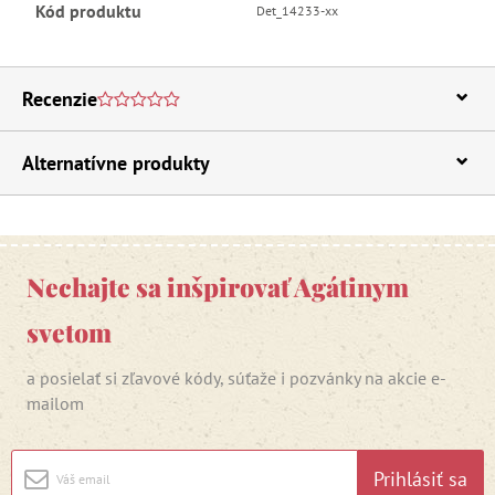
Kód produktu
Det_14233-xx
Recenzie
Alternatívne produkty
Nechajte sa inšpirovať Agátinym
svetom
a posielať si zľavové kódy, súťaže i pozvánky na akcie e-
mailom
Prihlásiť sa