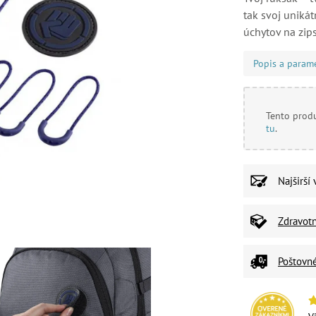
tak svoj unikát
úchytov na zips
Popis a param
Tento produ
tu
.
Najširší
Zdravot
Poštovn