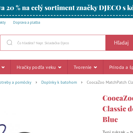
a 20 % na celý sortiment značky DJECO s
akty
Doprava a platba
Hľadaj
u
Hračky podľa veku
Tvorenie
Príroda a š
otreby a pomôcky
Doplnky k batohom
CoocaZoo MatchPatch Clas
CoocaZo
Classic d
Blue
Tvoj ruksak – t