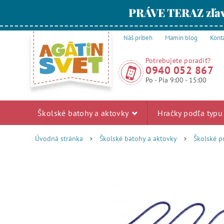
PRÁVE TERAZ zľav
Náš príbeh
Mamin blog
Kont
Potrebujete poradiť?
0940 052 867
Po - Pia 9:00 - 15:00
Školské batohy a aktovky
Hračky podľa typ
Úvodná stránka
Školské batohy a aktovky
Školské p