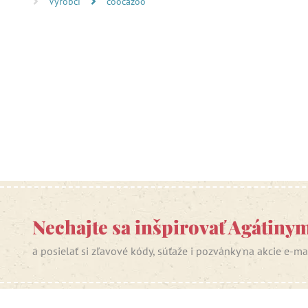
Výrobci
coocazoo
Nechajte sa inšpirovať Agátiny
a posielať si zľavové kódy, súťaže i pozvánky na akcie e-m