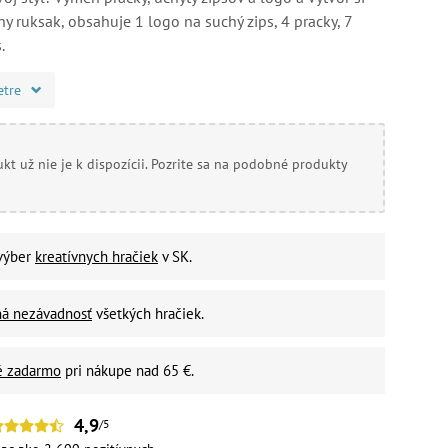
ny ruksak, obsahuje 1 logo na suchý zips, 4 pracky, 7
.
etre
kt už nie je k dispozícii. Pozrite sa na podobné produkty
 výber
kreatívnych hračiek
v SK.
ná nezávadnosť
všetkých hračiek.
é zadarmo
pri nákupe nad 65 €.
4,9
/5