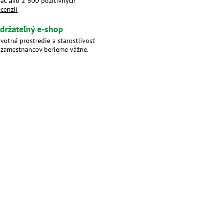
iac ako 2 600 pozitívnych
ecenzií
držateľný e-shop
ivotné prostredie a starostlivosť
 zamestnancov berieme vážne.