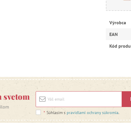
Výrobca
EAN
Kód produ
m svetom
ailom
*
Súhlasím s
pravidlami ochrany súkromia
.