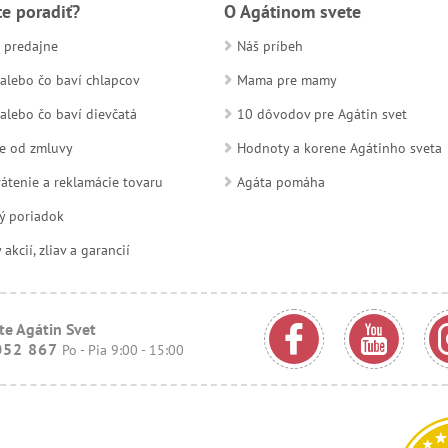
te poradiť?
O Agátinom svete
 predajne
Náš príbeh
alebo čo baví chlapcov
Mama pre mamy
alebo čo baví dievčatá
10 dôvodov pre Agátin svet
e od zmluvy
Hodnoty a korene Agátinho sveta
átenie a reklamácie tovaru
Agáta pomáha
ý poriadok
kcií, zliav a garancií
te Agátin Svet
052 867
Po - Pia 9:00 - 15:00