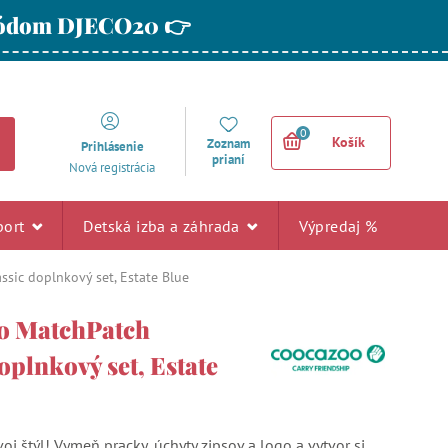
 kódom DJECO20 👉
0
Košík
Zoznam
Prihlásenie
prianí
Nová registrácia
port
Detská izba a záhrada
Výpredaj %
sic doplnkový set, Estate Blue
o MatchPatch
oplnkový set, Estate
voj štýl! Vymeň pracky, úchyty zipsov a logo a vytvor si