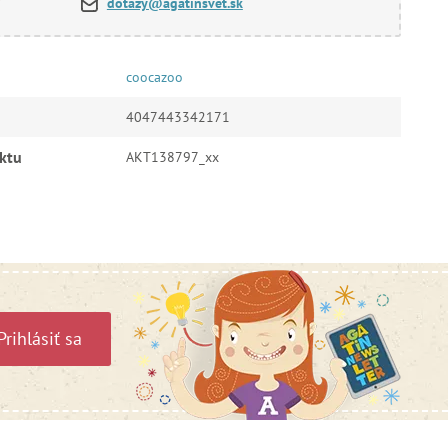
dotazy@agatinsvet.sk
coocazoo
4047443342171
ktu
AKT138797_xx
Prihlásiť sa