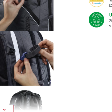
V
r
U
Ž
o
)