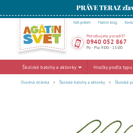
PRÁVE TERAZ zľav
Náš príbeh
Mamin blog
Kont
Potrebujete poradiť?
0940 052 867
Po - Pia 9:00 - 15:00
Školské batohy a aktovky
Hračky podľa typ
Úvodná stránka
Školské batohy a aktovky
Školské p