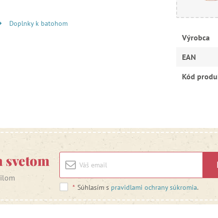
Doplnky k batohom
Výrobca
EAN
Kód produ
m svetom
ailom
*
Súhlasím s
pravidlami ochrany súkromia
.