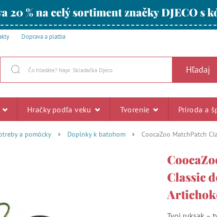
a 20 % na celý sortiment značky DJECO s
akty
Doprava a platba
Hľadaj
u
Hračky podľa veku
Tvorenie
Príroda a š
otreby a pomôcky
Doplnky k batohom
CoocaZoo MatchPatch Clas
CoocaZo
Classic d
Artichok
Tvoj ruksak – t