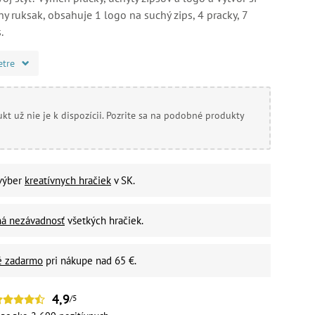
ny ruksak, obsahuje 1 logo na suchý zips, 4 pracky, 7
.
etre
kt už nie je k dispozícii. Pozrite sa na podobné produkty
 výber
kreatívnych hračiek
v SK.
ná nezávadnosť
všetkých hračiek.
é zadarmo
pri nákupe nad 65 €.
4,9
/5