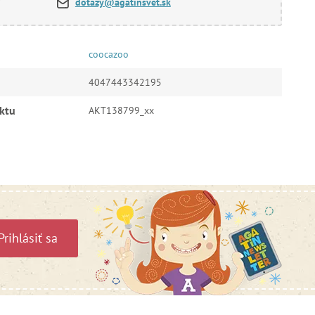
dotazy@agatinsvet.sk
coocazoo
4047443342195
ktu
AKT138799_xx
Prihlásiť sa