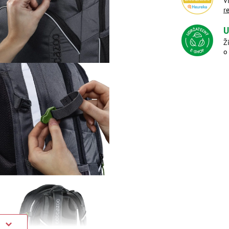
V
r
U
Ž
o
)