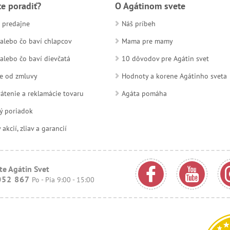
te poradiť?
O Agátinom svete
 predajne
Náš príbeh
alebo čo baví chlapcov
Mama pre mamy
alebo čo baví dievčatá
10 dôvodov pre Agátin svet
e od zmluvy
Hodnoty a korene Agátinho sveta
átenie a reklamácie tovaru
Agáta pomáha
ý poriadok
kcií, zliav a garancií
te Agátin Svet
052 867
Po - Pia 9:00 - 15:00