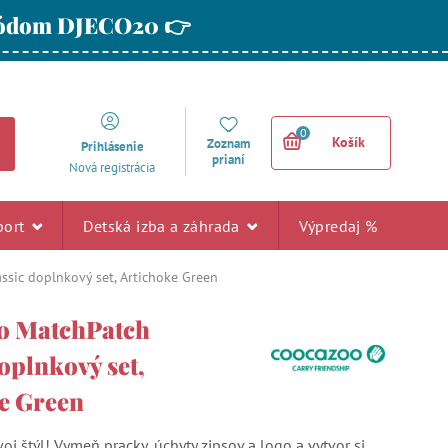
 kódom DJECO20 👉
0
Košík
Zoznam
Prihlásenie
prianí
Nová registrácia
port
Detská izba a záhrada
Výpredaj %
sic doplnkový set, Artichoke Green
o MatchPatch
oplnkový set,
e Green
voj štýl! Vymeň pracky, úchyty zipsov a logo a vytvor si