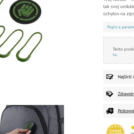
tak svoj unikát
úchytov na zips
Popis a param
Tento produ
tu
.
Najširší
Zdravot
Poštovn