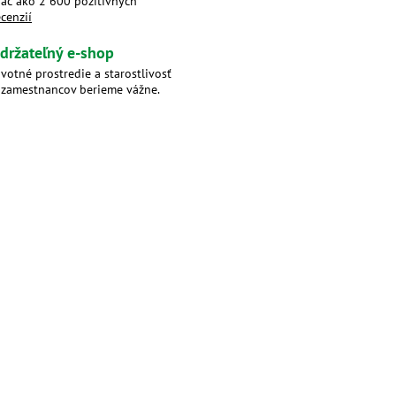
iac ako 2 600 pozitívnych
ecenzií
držateľný e-shop
ivotné prostredie a starostlivosť
 zamestnancov berieme vážne.