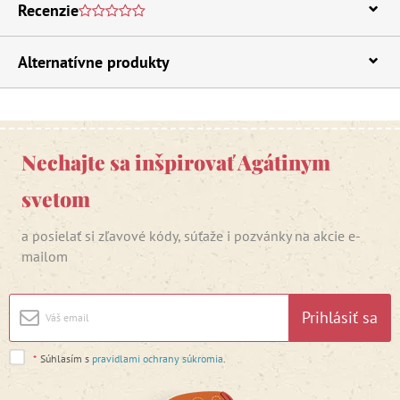
Recenzie
Alternatívne produkty
Nechajte sa inšpirovať Agátinym
svetom
a posielať si zľavové kódy, súťaže i pozvánky na akcie e-
mailom
Prihlásiť sa
*
Súhlasím s
pravidlami ochrany súkromia
.