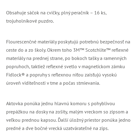
Obsahuje sáčok na cvičky, plný peračník – 16 ks,
trojuholníkové puzdro
.
Flourescenčné materiály poskytujú potrebnú bezpečnosť na
ceste do a zo školy. Okrem toho 3M™ Scotchlite™ reflexné
materiály na prednej strane, po bokoch tašky a ramenných
popruhoch, taktiež reflexné svetlo v magnetickom zámku
Fidlock® a popruhy s reflexnou niťou zaisťujú vysokú
úroveň viditeľnosti v tme a počas stmievania.
Aktovka ponúka jednu hlavnú komoru s pohyblivou
prepážkou na dosky na zošity, malým vreckom so zipsom a
veľkou prednou kapsou. Ďalší úložný priestor ponúka jedno
predné a dve bočné vrecká uzatvárateľné na zips.