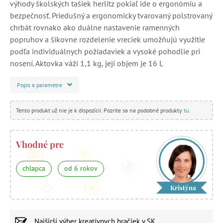
výhody školských tašiek herlitz pokiaľ ide o ergonómiu a
bezpečnosť. Priedušný a ergonomicky tvarovaný polstrovaný
chrbát rovnako ako duálne nastavenie ramenných
popruhov a šikovne rozdelenie vreciek umožňujú využitie
podľa individuálnych požiadaviek a vysoké pohodlie pri
nosení. Aktovka váži 1,1 kg, její objem je 16 L
Popis a parametre
Tento produkt už nie je k dispozícii. Pozrite sa na podobné produkty
tu
.
Vhodné pre
chlapca
od 6 rokov
Kristýna
Najširší výber
kreatívnych hračiek
v SK.