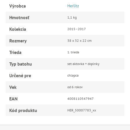
Výrobca
Herlitz
Hmotnosť
1,1 kg
Kolekcia
2015 - 2017
Rozmery
38 x 32 x 22 cm
Trieda
1. trieda
Typ batohu
set aktovka + doplnky
Určené pre
chlapca
Vek
od 6 rokov
EAN
4008110547947
Kód produktu
HER_50007783_xx