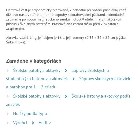
Chrbtová časť je ergonomicky tvarovaná, k pohodliu pri nosení prispievajú tiež
dĺžkovo nastaviteľné ramenné popruhy s doťahovacími páskami. Jednoduché
zapínanie pomocou magnetického zámku Fidlock® uľahčí malým školákom
prístup k školským potrebám. Plastové dno chráni tašku pred vlhkosťou a
zašpinením.
Aktovka váži 1,1 kg, její objem je 16 L. její rozmery sú 38 x 32 x 22 cm (výška,
Šírka, hĺbka).
Zaradené v kategóriách
Školské batohy a aktovky
Súpravy školských a
študentských batohov a aktoviek
Súpravy školských aktoviek
a batohov pre 1. – 2. triedu
Školské batohy a aktovky
Školské batohy a aktovky podľa
značiek
Hračky podľa typu
Výrobci
Herlitz