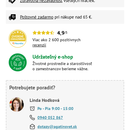
Zdravotná nezávadnosť
všetkých hračiek.
Poštovné zadarmo
pri nákupe nad 65 €.
4,9
/5
Viac ako 2 600 pozitívnych
recenzií
Udržateľný e-shop
Životné prostredie a starostlivosť
o zamestnancov berieme vážne.
Potrebujete poradiť?
Linda Hodková
Po - Pia 9:00 - 15:00
0940 052 867
dotazy@agatinsvet.sk