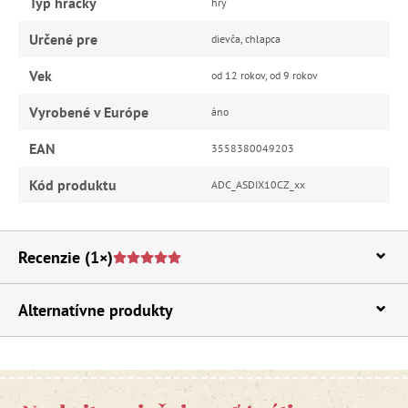
Typ hračky
hry
Určené pre
dievča, chlapca
Vek
od 12 rokov, od 9 rokov
Vyrobené v Európe
áno
EAN
3558380049203
Kód produktu
ADC_ASDIX10CZ_xx
Recenzie
(1×)
Alternatívne produkty