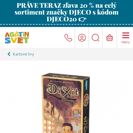
PRÁVE TERAZ zľava 20 % na celý
sortiment značky DJECO s kódom
DJECO20 👉
Menu
Kartové hry