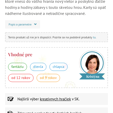
ktoré vnesú do vášho hrania nový vietor a poskytnú ďalšie
hodiny a hodiny zábavy s touto skvelou hrou. Karty sú opäť
nádherne ilustrované a netradične spracované.
Popis a parametre
Tento produkt už nie je k dispozícii. Pozrite sa na podobné produkty
tu
.
Vhodné pre
fantáziu
dievča
chlapca
Kristýna
od 12 rokov
od 9 rokov
Najširší výber
kreatívnych hračiek
v SK.