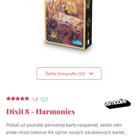
Ďalšie fotografie (10)
(
)
+
1
5,0
Dixit 8 - Harmonies
Pokiaľ už poznáte pôvodnej karty naspamäť, zaiste vám
príde vhod celkovo 84 úplne nových obrázkových kariet,