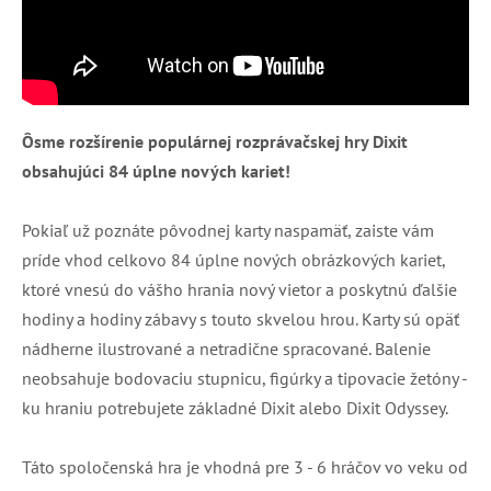
Ôsme rozšírenie populárnej rozprávačskej hry Dixit
obsahujúci 84 úplne nových kariet!
Pokiaľ už poznáte pôvodnej karty naspamäť, zaiste vám
príde vhod celkovo 84 úplne nových obrázkových kariet,
ktoré vnesú do vášho hrania nový vietor a poskytnú ďalšie
hodiny a hodiny zábavy s touto skvelou hrou. Karty sú opäť
nádherne ilustrované a netradične spracované. Balenie
neobsahuje bodovaciu stupnicu, figúrky a tipovacie žetóny -
ku hraniu potrebujete základné Dixit alebo Dixit Odyssey.
Táto spoločenská hra je vhodná pre 3 - 6 hráčov vo veku od