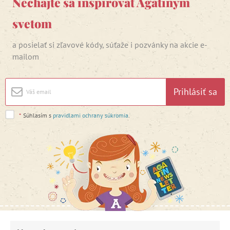
Nechajte sa inšpirovať Agátinym
svetom
a posielať si zľavové kódy, súťaže i pozvánky na akcie e-
mailom
Prihlásiť sa
*
Súhlasím s
pravidlami ochrany súkromia
.