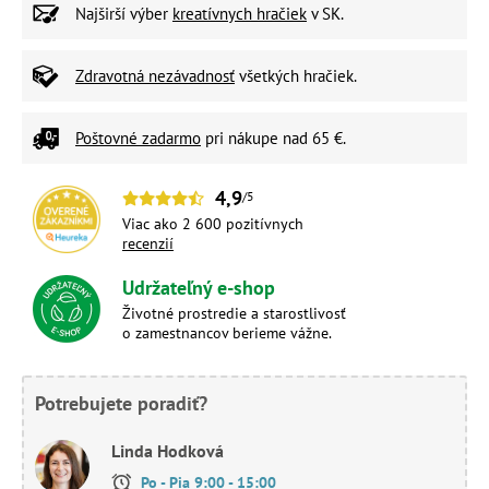
Najširší výber
kreatívnych hračiek
v SK.
Zdravotná nezávadnosť
všetkých hračiek.
Poštovné zadarmo
pri nákupe nad 65 €.
4,9
/5
Viac ako 2 600 pozitívnych
recenzií
Udržateľný e-shop
Životné prostredie a starostlivosť
o zamestnancov berieme vážne.
Potrebujete poradiť?
Linda Hodková
Po - Pia 9:00 - 15:00