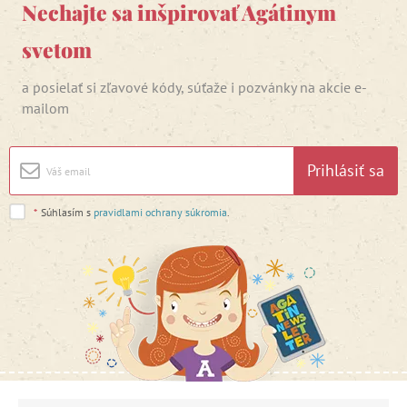
Nechajte sa inšpirovať Agátinym
svetom
a posielať si zľavové kódy, súťaže i pozvánky na akcie e-
mailom
Prihlásiť sa
*
Súhlasím s
pravidlami ochrany súkromia
.