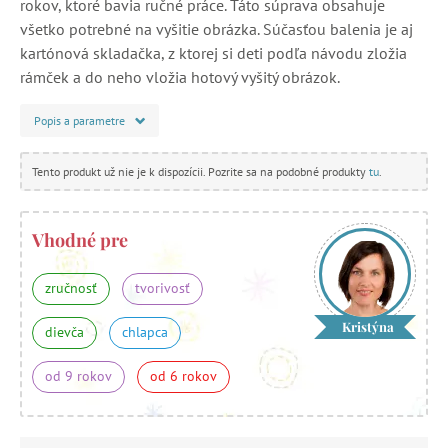
rokov, ktoré bavia ručné práce. Táto súprava obsahuje
všetko potrebné na vyšitie obrázka. Súčasťou balenia je aj
kartónová skladačka, z ktorej si deti podľa návodu zložia
rámček a do neho vložia hotový vyšitý obrázok.
Popis a parametre
Tento produkt už nie je k dispozícii. Pozrite sa na podobné produkty
tu
.
Vhodné pre
zručnosť
tvorivosť
Kristýna
dievča
chlapca
od 9 rokov
od 6 rokov