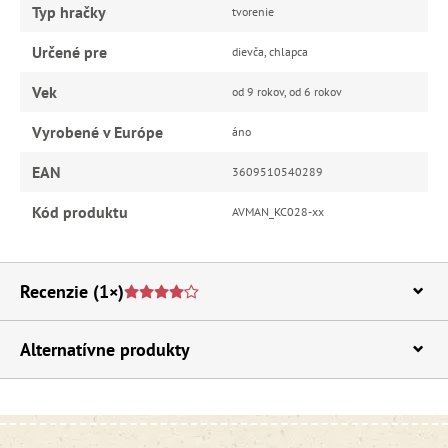
Typ hračky
tvorenie
Určené pre
dievča, chlapca
Vek
od 9 rokov, od 6 rokov
Vyrobené v Európe
áno
EAN
3609510540289
Kód produktu
AVMAN_KC028-xx
Recenzie
(1×)
Alternatívne produkty