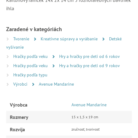
Kartónový rámček 14x 2x 14 cm 5 rôznofarebných bavlniek
ihla
Zaradené v kategóriách
Tvorenie
Kreatívne súpravy a vyrábanie
Detské
vyšívanie
Hračky podľa veku
Hry a hračky pre deti od 6 rokov
Hračky podľa veku
Hry a hračky pre deti od 9 rokov
Hračky podľa typu
Výrobci
Avenue Mandarine
Výrobca
Avenue Mandarine
Rozmery
15 x 1,5 x 19 cm
Rozvíja
zručnosť, tvorivosť