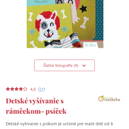
Ďalšie fotografie (4)
(
)
+
1
4,0
Detské vyšívanie s
rámčekom- psíček
Detské vyšívanie s psíkom je určené pre malé deti od 6