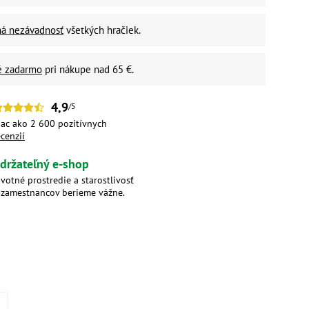
ná nezávadnosť
všetkých hračiek.
é zadarmo
pri nákupe nad 65 €.
4,9
/5
iac ako 2 600 pozitívnych
ecenzií
držateľný e-shop
ivotné prostredie a starostlivosť
 zamestnancov berieme vážne.