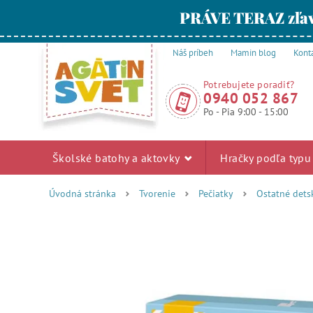
PRÁVE TERAZ zľav
Náš príbeh
Mamin blog
Kont
Potrebujete poradiť?
0940 052 867
Po - Pia 9:00 - 15:00
Školské batohy a aktovky
Hračky podľa typ
Úvodná stránka
Tvorenie
Pečiatky
Ostatné dets