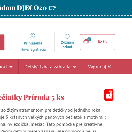
 kódom DJECO20 👉
0
Košík
Zoznam
Prihlásenie
prianí
Nová registrácia
port
Detská izba a záhrada
Výpredaj %
čiatky Príroda 5 ks
y so žltým atramentom pre detičky od jedného roka.
je 5 krásnych veľkých penových pečiatok s motívmi :
úha, hviezdička, mesiac. Táto pomôcka pre kreatívne
 Vašim deťom nielen zábavu, ale pomocou nej si