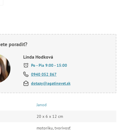
ete poradiť?
Linda Hodková
Po - Pia 9:00 - 15:00
0940 052 867
dotazy@agatinsvet.sk
Janod
20 x 6 x 12 cm
motoriku, tvorivosť