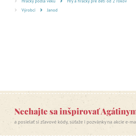
Hračky podľa veku
Hry a hračky pre deti od 2 rokov
Výrobci
Janod
Nechajte sa inšpirovať Agátiny
a posielať si zľavové kódy, súťaže i pozvánky na akcie e-m