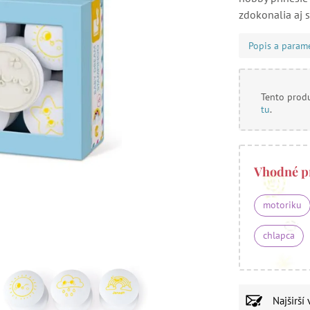
zdokonalia aj s
Popis a param
Tento produ
tu
.
Vhodné p
motoriku
chlapca
Najširší