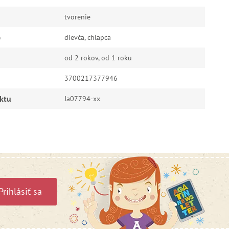
tvorenie
e
dievča, chlapca
od 2 rokov, od 1 roku
3700217377946
ktu
Ja07794-xx
Prihlásiť sa