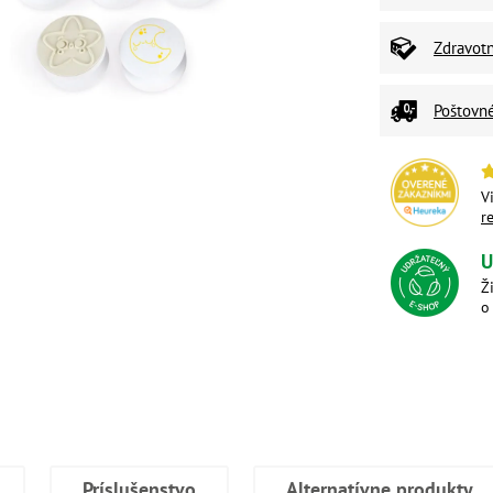
Zdravot
Poštovn
V
r
U
Ž
o
Príslušenstvo
Alternatívne produkty