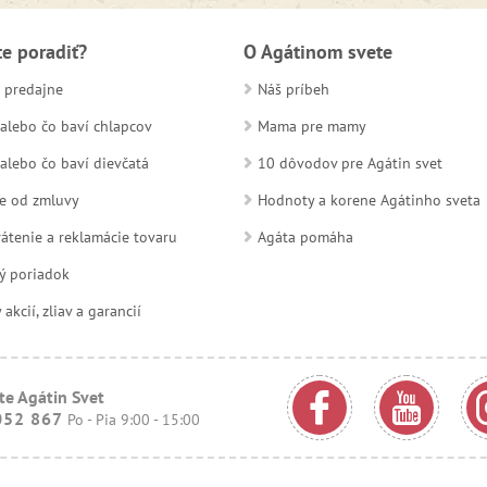
te poradiť?
O Agátinom svete
 predajne
Náš príbeh
alebo čo baví chlapcov
Mama pre mamy
alebo čo baví dievčatá
10 dôvodov pre Agátin svet
e od zmluvy
Hodnoty a korene Agátinho sveta
átenie a reklamácie tovaru
Agáta pomáha
ý poriadok
kcií, zliav a garancií
te Agátin Svet
052 867
Po - Pia 9:00 - 15:00