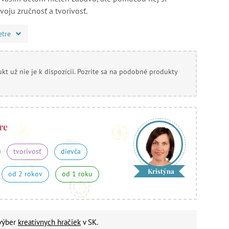
voju zručnosť a tvorivosť.
etre
kt už nie je k dispozícii. Pozrite sa na podobné produkty
re
tvorivosť
dievča
Kristýna
od 2 rokov
od 1 roku
 výber
kreatívnych hračiek
v SK.