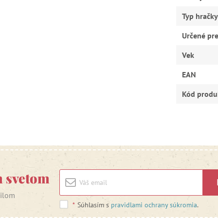
Typ hračky
Určené pr
Vek
EAN
Kód produ
m svetom
ailom
*
Súhlasím s
pravidlami ochrany súkromia
.