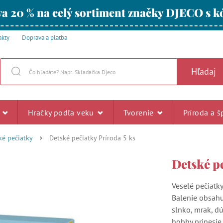
a 20 % na celý sortiment značky DJECO s
akty
Doprava a platba
Hľadaj
u
Hračky podľa veku
Tvorenie
Príroda a š
ké pečiatky
Detské pečiatky Príroda 5 ks
Detské pe
Veselé pečiatk
Balenie obsahu
slnko, mrak, d
hobby prinesie