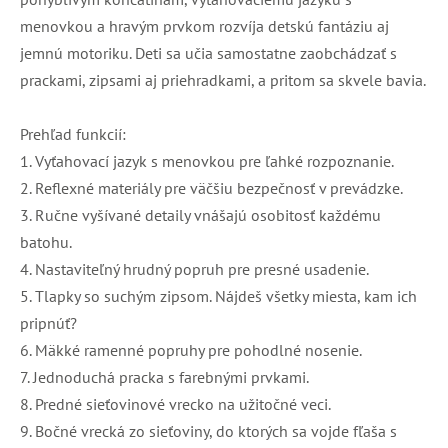
menovkou a hravým prvkom rozvíja detskú fantáziu aj
jemnú motoriku. Deti sa učia samostatne zaobchádzať s
prackami, zipsami aj priehradkami, a pritom sa skvele bavia.
Prehľad funkcií:
1. Vyťahovací jazyk s menovkou pre ľahké rozpoznanie.
2. Reflexné materiály pre väčšiu bezpečnosť v prevádzke.
3. Ručne vyšívané detaily vnášajú osobitosť každému
batohu.
4. Nastaviteľný hrudný popruh pre presné usadenie.
5. Tlapky so suchým zipsom. Nájdeš všetky miesta, kam ich
pripnúť?
6. Mäkké ramenné popruhy pre pohodlné nosenie.
7. Jednoduchá pracka s farebnými prvkami.
8. Predné sieťovinové vrecko na užitočné veci.
9. Bočné vrecká zo sieťoviny, do ktorých sa vojde fľaša s