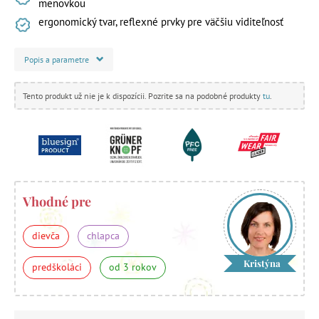
menovkou
ergonomický tvar, reflexné prvky pre väčšiu viditeľnosť
Popis a parametre
Tento produkt už nie je k dispozícii. Pozrite sa na podobné produkty
tu
.
Vhodné pre
dievča
chlapca
Kristýna
predškoláci
od 3 rokov