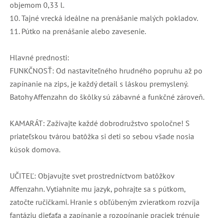
objemom 0,33 l.
10. Tajné vrecká ideálne na prenášanie malých pokladov.
11. Pútko na prenášanie alebo zavesenie.
Hlavné prednosti:
FUNKČNOSŤ: Od nastaviteľného hrudného popruhu až po
zapínanie na zips, je každý detail s láskou premyslený.
Batohy Affenzahn do škôlky sú zábavné a funkčné zároveň.
KAMARÁT: Zažívajte každé dobrodružstvo spoločne! S
priateľskou tvárou batôžka si deti so sebou všade nosia
kúsok domova.
UČITEĽ: Objavujte svet prostredníctvom batôžkov
Affenzahn. Vytiahnite mu jazyk, pohrajte sa s pútkom,
zatočte ručičkami. Hranie s obľúbeným zvieratkom rozvíja
fantáziu dieťaťa a zapínanie a rozopínanie praciek trénuje