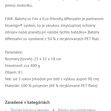
jemnú motoriku.
FAIR: Batohy sú Fair a Eco-friendly. Affenzahn je partnerom
bluesign® system, čo je zárukou zmysluplnej ochrany
zdrojov našej planéty pri výrobe týchto batôžkov. Batohy
Affenzahn sú vyrobené z 50 % z recyklovaných PET fliaš.
Parametre:
Rozmery (šxvxh): 25 x 32 x 18 cm
Hmotnosť: cca 400 g
Objem: 8 l
Vek: od 3 rokov (vhodné pre deti s výškou aspoň 90 cm)
Materiál: 100 % polyester (48 % recyklované PET fľaše)
Zaradené v kategóriách
Školské batohy a aktovky
Batohy pre predškolákov