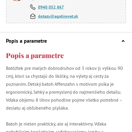
0940 052 867
dotazy@agatinsvet.sk
Popis a parametre
Popis a parametre
Batôžtek pre malých dobrodruhov od 3 rokov (s výškou 90
cm), ktorí sa chystajú do škôlky, na výlety aj cesty za
poznaním. Detský batoh Affenzahn s motívom psíka je
ergonomický, ľahký a premyslený do najmenšieho detailu.
Vďaka objemu 8 litrov pohodlne pojme všetko potrebné –
desiatu aj obľúbeného plyšáka.
Batoh je nielen praktický, ale aj interaktívny. Vďaka
pohyblivým končatinám, vyťahovaciemu jazyku s