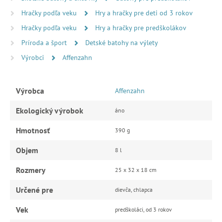
Hračky podľa veku
Hry a hračky pre deti od 3 rokov
Hračky podľa veku
Hry a hračky pre predškolákov
Príroda a šport
Detské batohy na výlety
Výrobci
Affenzahn
Výrobca
Affenzahn
Ekologický výrobok
áno
Hmotnosť
390 g
Objem
8 l
Rozmery
25 x 32 x 18 cm
Určené pre
dievča, chlapca
Vek
predškoláci, od 3 rokov