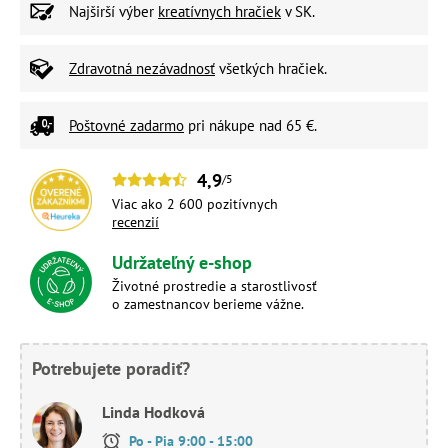
Najširší výber
kreatívnych hračiek
v SK.
Zdravotná nezávadnosť
všetkých hračiek.
Poštovné zadarmo
pri nákupe nad 65 €.
4,9
/5
Viac ako 2 600 pozitívnych
recenzií
Udržateľný e-shop
Životné prostredie a starostlivosť
o zamestnancov berieme vážne.
Potrebujete poradiť?
Linda Hodková
Po - Pia 9:00 - 15:00