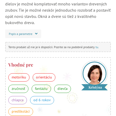
dielov je možné kompletovať mnoho variantov drevených
zrubov. Tie je možné neskôr jednoducho rozobrať a postaviť
opät novú stavbu. Okná a dvere sú tiež z kvalitného
bukového dreva.
Popis a parametre
Tento produkt už nie je k dispozícii. Pozrite sa na podobné produkty
tu
.
Vhodné pre
motoriku
orientáciu
Kristýna
zručnosť
fantáziu
dievča
chlapca
od 6 rokov
predškoláci