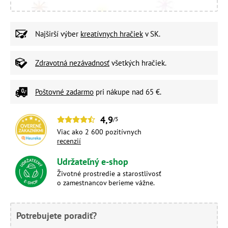
Najširší výber
kreatívnych hračiek
v SK.
Zdravotná nezávadnosť
všetkých hračiek.
Poštovné zadarmo
pri nákupe nad 65 €.
4,9
/5
Viac ako 2 600 pozitívnych
recenzií
Udržateľný e-shop
Životné prostredie a starostlivosť
o zamestnancov berieme vážne.
Potrebujete poradiť?