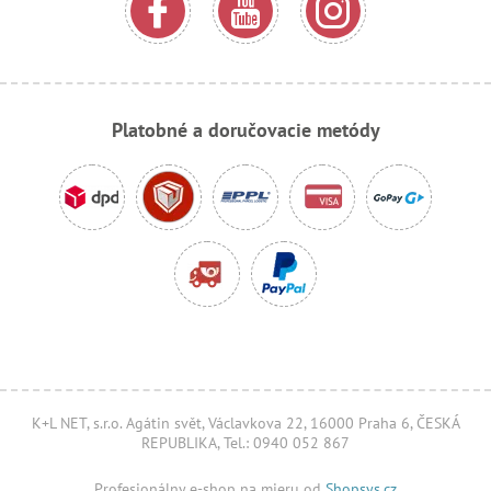
Platobné a doručovacie metódy
K+L NET, s.r.o. Agátin svět, Václavkova 22, 16000 Praha 6, ČESKÁ
REPUBLIKA, Tel.: 0940 052 867
Profesionálny e-shop na mieru od
Shopsys.cz