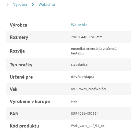
Výrobci
Walachia
Výrobca
Walachia
Rozmery
290 × 440 × 90 mm.
motoriku, orientáciu, zručnosť,
Rozvíja
fantáziu
Typ hračky
stavebnice
Určené pre
dievča, chlapca
Vek
od 6 rokov, predškoláci
Vyrobené v Európe
áno
EAN
8594036430334
Kód produktu
WAL_vario_kuf_91_xx