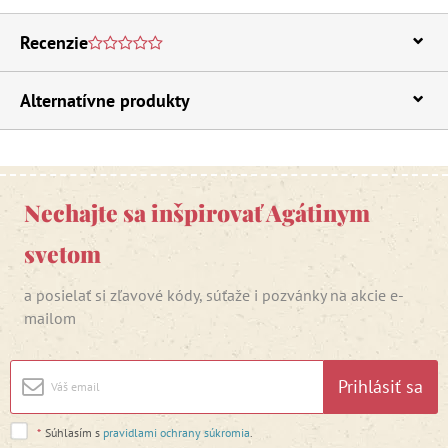
Recenzie
Alternatívne produkty
Nechajte sa inšpirovať Agátinym
svetom
a posielať si zľavové kódy, súťaže i pozvánky na akcie e-
mailom
Prihlásiť sa
*
Súhlasím s
pravidlami ochrany súkromia
.