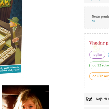
Tento produ
tu
.
Vhodné p
logiku
od 12 rok
od 6 rokov
Najširší