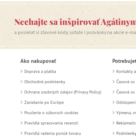
Nechajte sa inšpirovať Agátiny
a posielať si zľavové kódy, súťaže i pozvánky na akcie e-m
Ako nakupovať
Potrebuje
Doprava a platba
Kontakty a
Obchodné podmienky
Časová os 
Ochrana osobných údajov (Privacy Policy)
Časová os 
Zasielanie po Európe
Odstúpeni
Poučenie o súboroch cookies
Výmena, vr
Pravidlá spracovania recenzií
Reklamačn
Pravidlá radenia ponúk tovaru
Podmienky a