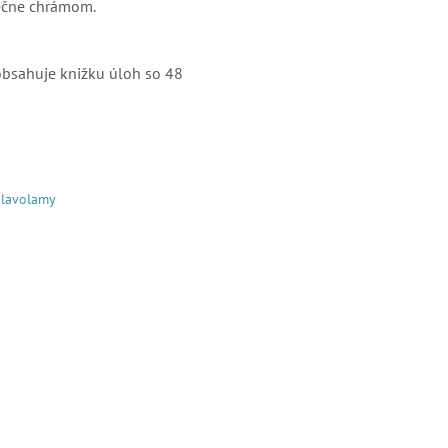
pečne chrámom.
obsahuje knižku úloh so 48
hlavolamy