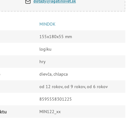
dotazy@agatinsvet.sk
MINDOK
155x180x55 mm
logiku
hry
e
dievča, chlapca
od 12 rokov, od 9 rokov, od 6 rokov
8595558301225
ktu
MIN122_xx