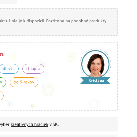
kt už nie je k dispozícii. Pozrite sa na podobné produkty
re
dievča
chlapca
Kristýna
ov
od 9 rokov
 výber
kreatívnych hračiek
v SK.