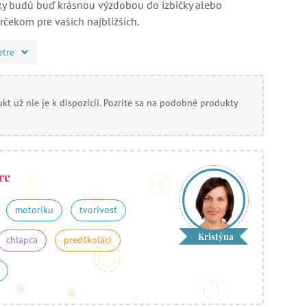
ky budú buď krásnou výzdobou do izbičky alebo
rčekom pre vašich najbližších.
etre
kt už nie je k dispozícii. Pozrite sa na podobné produkty
re
motoriku
tvorivosť
Kristýna
chlapca
predškoláci