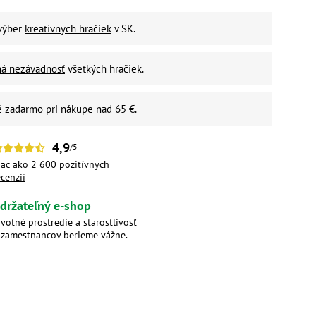
 výber
kreatívnych hračiek
v SK.
ná nezávadnosť
všetkých hračiek.
é zadarmo
pri nákupe nad 65 €.
4,9
/5
iac ako 2 600 pozitívnych
ecenzií
držateľný e-shop
ivotné prostredie a starostlivosť
 zamestnancov berieme vážne.