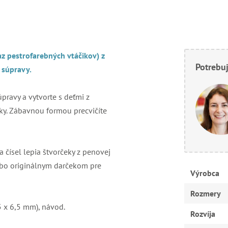
z pestrofarebných vtáčikov) z
Potrebuj
 súpravy.
pravy a vytvorte s deťmi z
ky. Zábavnou formou precvičíte
 čísel lepia štvorčeky z penovej
ebo originálnym darčekom pre
Výrobca
Rozmery
5 x 6,5 mm), návod.
Rozvíja