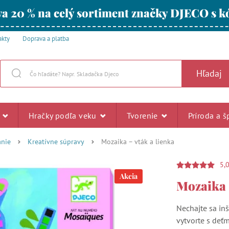
a 20 % na celý sortiment značky DJECO s
akty
Doprava a platba
Hľadaj
u
Hračky podľa veku
Tvorenie
Príroda a š
anie
Kreatívne súpravy
Mozaika – vták a lienka
5,
Akcia
Mozaika –
Nechajte sa inš
vytvorte s deť