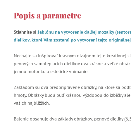
Popis a parametre
Stiahnite si
šablónu na vytvorenie ďalšej mozaiky (tentora
dielikov, ktoré Vám zostanú po vytvorení tejto originálnej
Nechajte sa inšpirovať krásnym dizajnom tejto kreatívnej sú
penových samolepiacich dielikov dva krásne a veľké obráz
jemnú motoriku a estetické vnímanie.
Základom sú dva predpripravené obrázky, na ktoré sa podľa
hmoty. Obrázky budú buď krásnou výzdobou do izbičky al
vašich najbližších.
Balenie obsahuje dva základy obrázkov, penové dieliky (6,