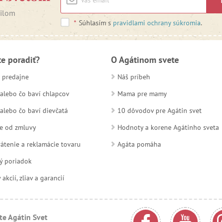
ailom
*
Súhlasím s
pravidlami ochrany súkromia
.
te poradiť?
O Agátinom svete
 predajne
Náš príbeh
alebo čo baví chlapcov
Mama pre mamy
alebo čo baví dievčatá
10 dôvodov pre Agátin svet
e od zmluvy
Hodnoty a korene Agátinho sveta
átenie a reklamácie tovaru
Agáta pomáha
ý poriadok
kcií, zliav a garancií
te Agátin Svet