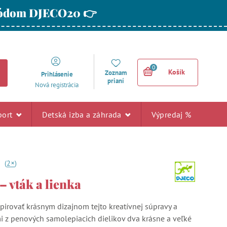
 kódom DJECO20 👉
0
Košík
Zoznam
Prihlásenie
prianí
Nová registrácia
port
Detská izba a záhrada
Výpredaj %
+
0
(
2
)
 vták a lienka
pirovať krásnym dizajnom tejto kreatívnej súpravy a
mi z penových samolepiacich dielikov dva krásne a veľké