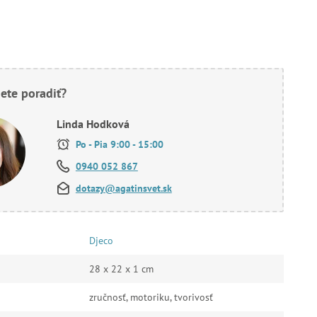
ete poradiť?
Linda Hodková
Po - Pia 9:00 - 15:00
0940 052 867
dotazy@agatinsvet.sk
Djeco
28 x 22 x 1 cm
zručnosť, motoriku, tvorivosť