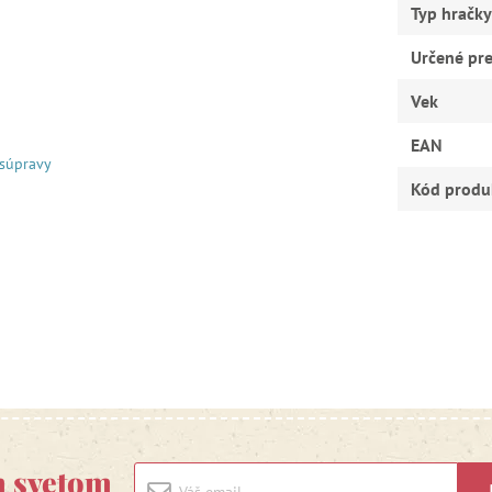
Typ hračky
Určené pr
Vek
EAN
 súpravy
Kód produ
m svetom