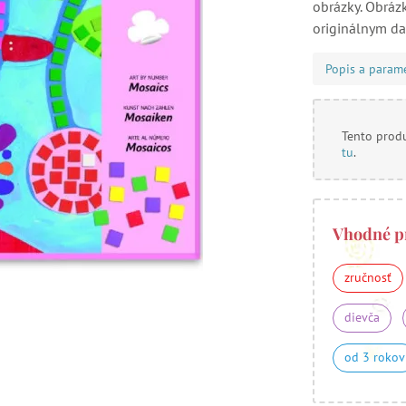
obrázky. Obráz
originálnym da
Popis a param
Tento produ
tu
.
Vhodné p
zručnosť
dievča
od 3 rokov