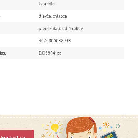
tvorenie
e
dievča, chlapca
predškoláci, od 3 rokov
3070900088948
ktu
DJ08894-xx
Prihlásiť sa