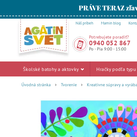
PRÁVE TERAZ zľav
Náš príbeh
Mamin blog
Kont
Potrebujete poradiť?
0940 052 867
Po - Pia 9:00 - 15:00
Školské batohy a aktovky
Hračky podľa typ
Úvodná stránka
Tvorenie
Kreatívne súpravy a vyráb