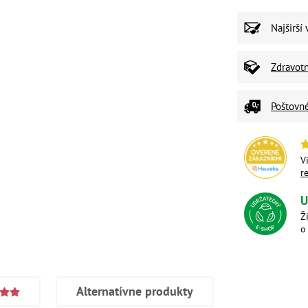
Najširší
Zdravot
Poštovn
V
r
U
Ž
o
Alternatívne produkty