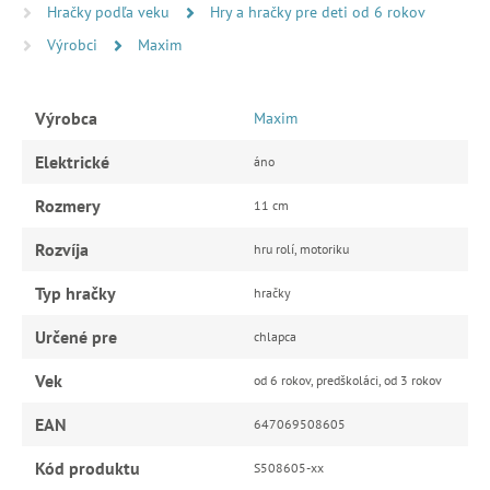
Hračky podľa veku
Hry a hračky pre deti od 6 rokov
Výrobci
Maxim
Výrobca
Maxim
Elektrické
áno
Rozmery
11 cm
Rozvíja
hru rolí, motoriku
Typ hračky
hračky
Určené pre
chlapca
Vek
od 6 rokov, predškoláci, od 3 rokov
EAN
647069508605
Kód produktu
S508605-xx