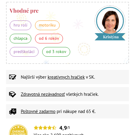
Vhodné pre
hru rolí
motoriku
Kristýna
chlapca
od 6 rokov
predškoláci
od 3 rokov
Najširší výber
kreatívnych hračiek
v SK.
Zdravotná nezávadnosť
všetkých hračiek.
Poštovné zadarmo
pri nákupe nad 65 €.
4,9
/5
Viac ako 2 600 pozitívnych