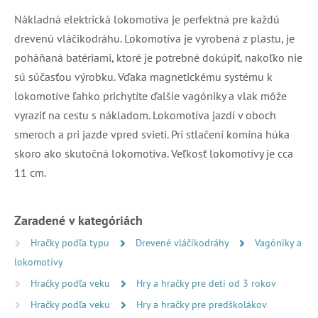
Nákladná elektrická lokomotíva je perfektná pre každú
drevenú vláčikodráhu. Lokomotíva je vyrobená z plastu, je
poháňaná batériami, ktoré je potrebné dokúpiť, nakoľko nie
sú súčasťou výrobku. Vďaka magnetickému systému k
lokomotíve ľahko prichytíte ďalšie vagóniky a vlak môže
vyraziť na cestu s nákladom. Lokomotíva jazdí v oboch
smeroch a pri jazde vpred svieti. Pri stlačení komína húka
skoro ako skutočná lokomotíva. Veľkosť lokomotívy je cca
11 cm.
Zaradené v kategóriách
Hračky podľa typu
Drevené vláčikodráhy
Vagóniky a
lokomotívy
Hračky podľa veku
Hry a hračky pre deti od 3 rokov
Hračky podľa veku
Hry a hračky pre predškolákov