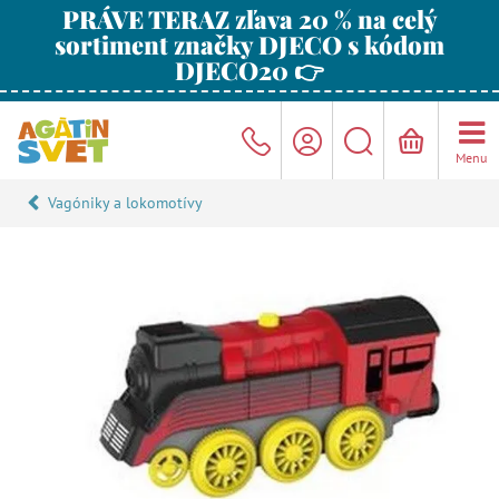
PRÁVE TERAZ zľava 20 % na celý
sortiment značky DJECO s kódom
DJECO20 👉
Menu
Vagóniky a lokomotívy