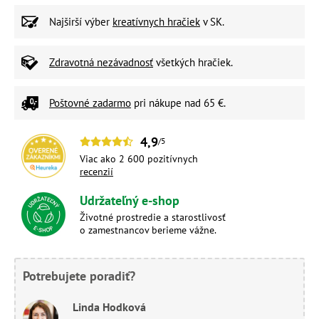
Najširší výber
kreatívnych hračiek
v SK.
Zdravotná nezávadnosť
všetkých hračiek.
Poštovné zadarmo
pri nákupe nad 65 €.
4,9
/5
Viac ako 2 600 pozitívnych
recenzií
Udržateľný e-shop
Životné prostredie a starostlivosť
o zamestnancov berieme vážne.
Potrebujete poradiť?
Linda Hodková