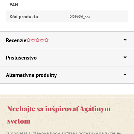
EAN
Kód produktu
DJ09656_xxx
Recenzie
Príslušenstvo
Alternatívne produkty
Nechajte sa inšpirovať Agátinym
svetom
a posielať si zľavové kódy, súťaže i pozvánky na akcie e-