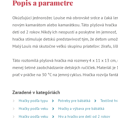
Popis a parametre
Okúzľujúci jednorožec Louise má obrovské srdce a čaká le
novým kamarátom alebo kamarátkou. Táto plyšová hračka 
detí od 2 rokov. Nikdy ich neopustí a poskytne im jemnosť
hračka stimuluje detskú predstavivosť tým, že deťom umož
Malý Louis má skutočne veľkú skupinu priateľov: žirafu, lí
Táto roztomilá plyšová hračka má rozmery 4 x 11 x 13 cm, m
menej šetrné zaobchádzanie detských ručičiek. Materiál je
prať v práčke na 30 °C na jemný cyklus. Hračka rozvíja fant
Zaradené v kategóriách
Hračky podľa typu
Potreby pre bábätká
Textilné h
Hračky podľa veku
Hračky a výbava pre bábätká
Hračky podľa veku
Hry a hračky pre deti od 2 rokov