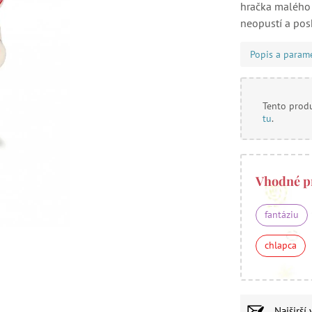
hračka malého 
neopustí a pos
Popis a param
Tento produ
tu
.
Vhodné p
fantáziu
chlapca
Najširší