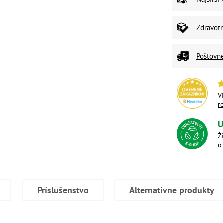
Zdravot
Poštovn
V
r
U
Ž
o
Príslušenstvo
Alternatívne produkty