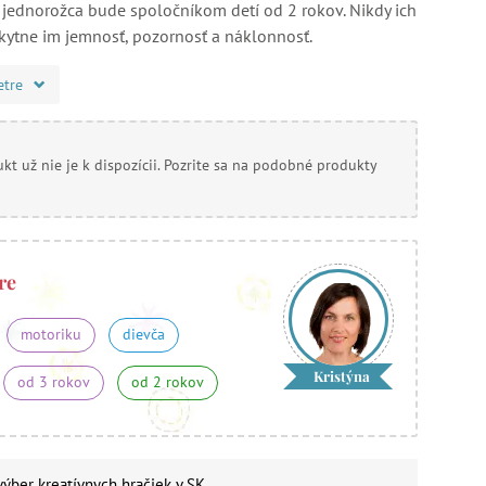
jednorožca bude spoločníkom detí od 2 rokov. Nikdy ich
kytne im jemnosť, pozornosť a náklonnosť.
etre
kt už nie je k dispozícii. Pozrite sa na podobné produkty
re
motoriku
dievča
Kristýna
od 3 rokov
od 2 rokov
 výber
kreatívnych hračiek
v SK.