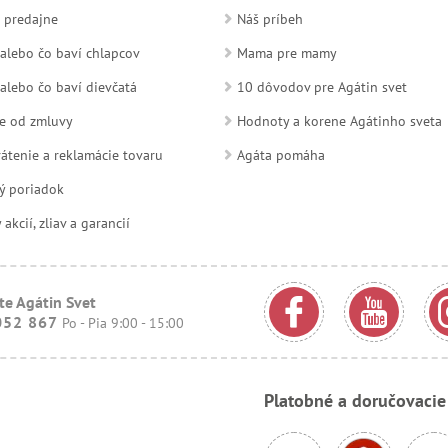
 predajne
Náš príbeh
alebo čo baví chlapcov
Mama pre mamy
alebo čo baví dievčatá
10 dôvodov pre Agátin svet
e od zmluvy
Hodnoty a korene Agátinho sveta
átenie a reklamácie tovaru
Agáta pomáha
ý poriadok
kcií, zliav a garancií
te Agátin Svet
052 867
Po - Pia 9:00 - 15:00
Platobné a doručovaci