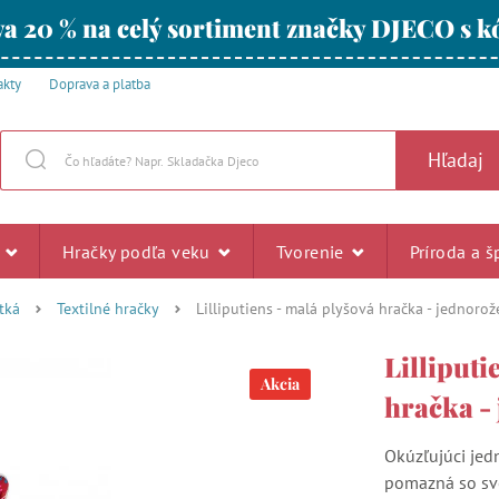
a 20 % na celý sortiment značky DJECO s
akty
Doprava a platba
Hľadaj
u
Hračky podľa veku
Tvorenie
Príroda a š
tká
Textilné hračky
Lilliputiens - malá plyšová hračka - jednorož
Lilliputi
Akcia
hračka -
Okúzľujúci jed
pomazná so sv