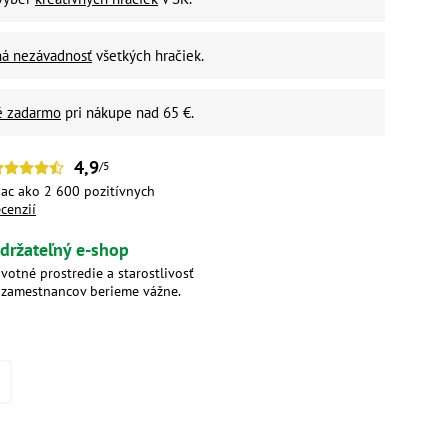
ná nezávadnosť
všetkých hračiek.
é zadarmo
pri nákupe nad 65 €.
4,9
/5
iac ako 2 600 pozitívnych
ecenzií
držateľný e-shop
ivotné prostredie a starostlivosť
 zamestnancov berieme vážne.