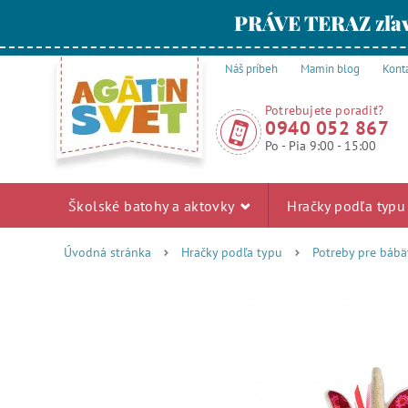
PRÁVE TERAZ zľav
Náš príbeh
Mamin blog
Kont
Potrebujete poradiť?
0940 052 867
Po - Pia 9:00 - 15:00
Školské batohy a aktovky
Hračky podľa typ
Úvodná stránka
Hračky podľa typu
Potreby pre bábä