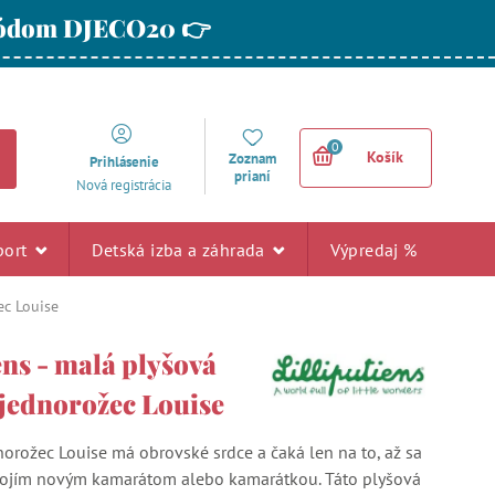
 kódom DJECO20 👉
0
Košík
Zoznam
Prihlásenie
prianí
Nová registrácia
port
Detská izba a záhrada
Výpredaj %
ec Louise
ens - malá plyšová
 jednorožec Louise
norožec Louise má obrovské srdce a čaká len na to, až sa
ojím novým kamarátom alebo kamarátkou. Táto plyšová