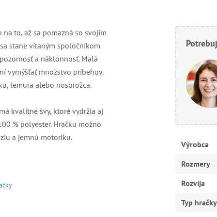
n na to, až sa pomazná so svojím
Potrebuj
sa stane vítaným spoločníkom
, pozornosť a náklonnosť. Malá
ní vymýšľať množstvo príbehov.
šku, lemura alebo nosorožca.
á kvalitné švy, ktoré vydržia aj
 100 % polyester. Hračku možno
áziu a jemnú motoriku.
Výrobca
Rozmery
Rozvíja
račky
Typ hračky