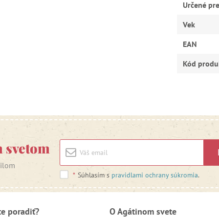
Určené pr
Vek
EAN
Kód produ
m svetom
ailom
*
Súhlasím s
pravidlami ochrany súkromia
.
te poradiť?
O Agátinom svete