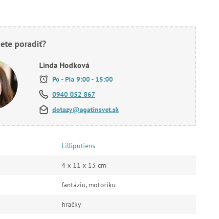
ete poradiť?
Linda Hodková
Po - Pia 9:00 - 15:00
0940 052 867
dotazy@agatinsvet.sk
Lilliputiens
4 x 11 x 13 cm
fantáziu, motoriku
hračky