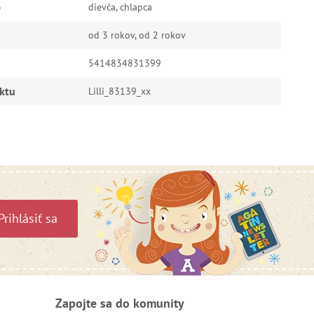
e
dievča, chlapca
od 3 rokov, od 2 rokov
5414834831399
ktu
Lilli_83139_xx
Prihlásiť sa
Zapojte sa do komunity