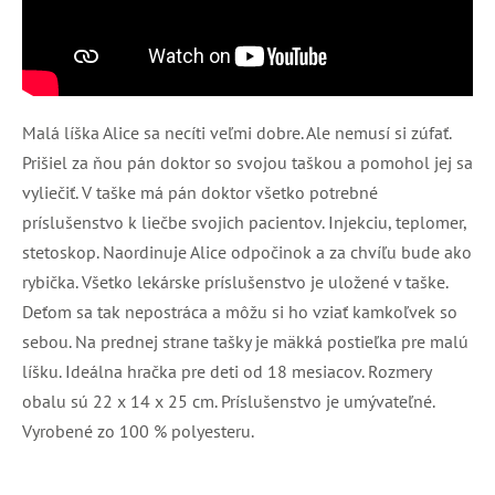
Malá líška Alice sa necíti veľmi dobre. Ale nemusí si zúfať.
Prišiel za ňou pán doktor so svojou taškou a pomohol jej sa
vyliečiť. V taške má pán doktor všetko potrebné
príslušenstvo k liečbe svojich pacientov. Injekciu, teplomer,
stetoskop. Naordinuje Alice odpočinok a za chvíľu bude ako
rybička. Všetko lekárske príslušenstvo je uložené v taške.
Deťom sa tak nepostráca a môžu si ho vziať kamkoľvek so
sebou. Na prednej strane tašky je mäkká postieľka pre malú
líšku. Ideálna hračka pre deti od 18 mesiacov. Rozmery
obalu sú 22 x 14 x 25 cm. Príslušenstvo je umývateľné.
Vyrobené zo 100 % polyesteru.