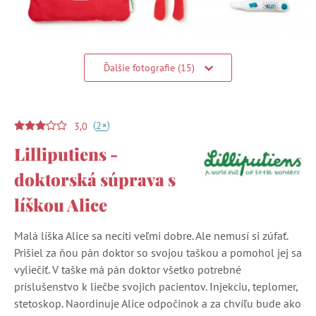
Ďalšie fotografie (15)
(
)
+
2
3,0
Lilliputiens -
doktorská súprava s
líškou Alice
Malá líška Alice sa necíti veľmi dobre. Ale nemusí si zúfať.
Prišiel za ňou pán doktor so svojou taškou a pomohol jej sa
vyliečiť. V taške má pán doktor všetko potrebné
príslušenstvo k liečbe svojich pacientov. Injekciu, teplomer,
stetoskop. Naordinuje Alice odpočinok a za chvíľu bude ako