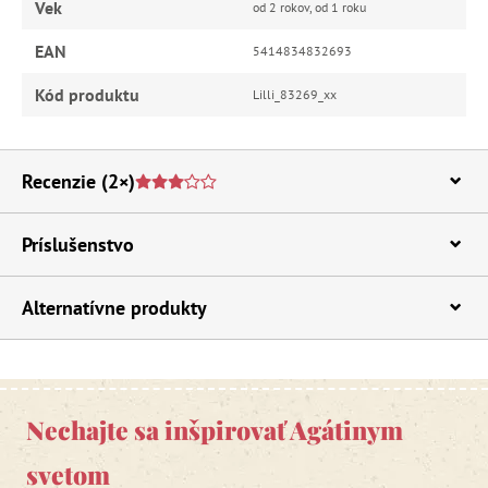
Vek
od 2 rokov, od 1 roku
EAN
5414834832693
Kód produktu
Lilli_83269_xx
Recenzie
(2×)
Príslušenstvo
Alternatívne produkty
Nechajte sa inšpirovať Agátinym
svetom