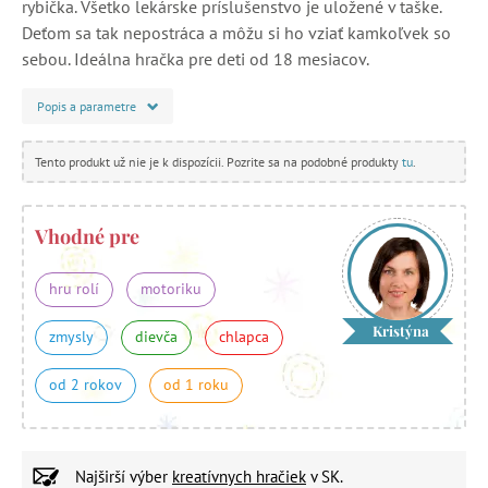
rybička. Všetko lekárske príslušenstvo je uložené v taške.
Deťom sa tak nepostráca a môžu si ho vziať kamkoľvek so
sebou. Ideálna hračka pre deti od 18 mesiacov.
Popis a parametre
Tento produkt už nie je k dispozícii. Pozrite sa na podobné produkty
tu
.
Vhodné pre
hru rolí
motoriku
Kristýna
zmysly
dievča
chlapca
od 2 rokov
od 1 roku
Najširší výber
kreatívnych hračiek
v SK.