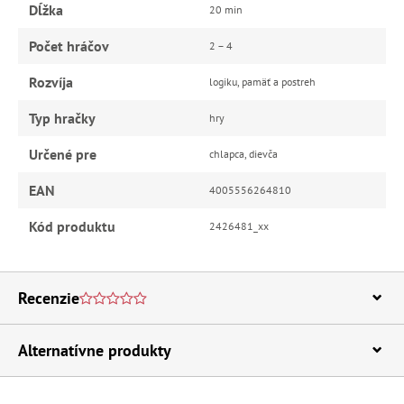
Dĺžka
20 min
Počet hráčov
2 – 4
Rozvíja
logiku, pamäť a postreh
Typ hračky
hry
Určené pre
chlapca, dievča
EAN
4005556264810
Kód produktu
2426481_xx
Recenzie
Alternatívne produkty