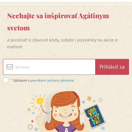
Nechajte sa inšpirovať Agátinym
svetom
a posielať si zľavové kódy, súťaže i pozvánky na akcie e-
mailom
Prihlásiť sa
*
Súhlasím s
pravidlami ochrany súkromia
.