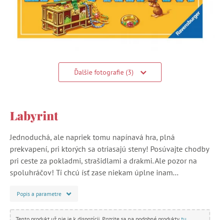
Ďalšie fotografie (3)
Labyrint
Jednoduchá, ale napriek tomu napínavá hra, plná
prekvapení, pri ktorých sa otriasajú steny! Posúvajte chodby
pri ceste za pokladmi, strašidlami a drakmi. Ale pozor na
spoluhráčov! Tí chcú ísť zase niekam úplne inam...
Popis a parametre
Tento produkt už nie je k dispozícii. Pozrite sa na podobné produkty
tu
.