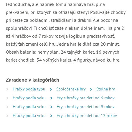
Jednoduchá, ale napriek tomu napínavá hra, plná
prekvapení, pri ktorých sa otriasajú steny! Posúvajte chodby
pri ceste za pokladmi, strašidlami a drakmi. Ale pozor na
spoluhráčov! Tí chcú ísť zase niekam úplne inam. Hra pre 2
až 4 hráčkov od 7 rokov rozvíja logiku a predstavivosť,
každý ťah zmení celú hru. Jedna hra je dlhá cca 20 minút.
Obsah balenia: herný plán, 24 tajných kariet, 16 pevných
kariet chodieb, 34 voľných kariet, 4 figúrky, návod ku hre.
Zaradené v kategóriách
Hračky podľa typu
Spoločenské hry
Stolné hry
Hračky podľa veku
Hry a hračky pre deti od 6 rokov
Hračky podľa veku
Hry a hračky pre deti od 9 rokov
Hračky podľa veku
Hry a hračky pre deti od 12 rokov