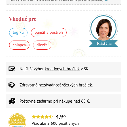
Vhodné pre
logiku
pamäť a postreh
Kristýna
chlapca
dievča
Najširší výber
kreatívnych hračiek
v SK.
Zdravotná nezávadnosť
všetkých hračiek.
Poštovné zadarmo
pri nákupe nad 65 €.
4,9
/5
Viac ako 2 600 pozitívnych