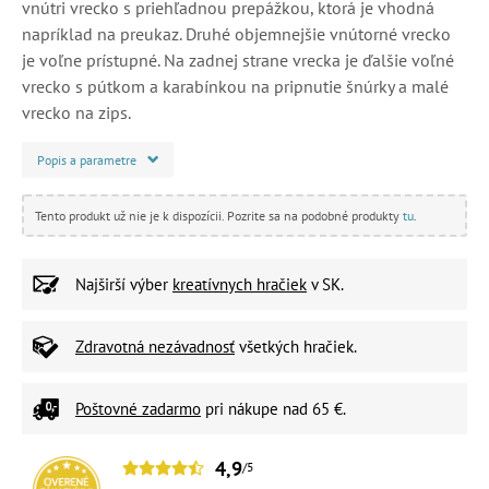
vnútri vrecko s priehľadnou prepážkou, ktorá je vhodná
napríklad na preukaz. Druhé objemnejšie vnútorné vrecko
je voľne prístupné. Na zadnej strane vrecka je ďalšie voľné
vrecko s pútkom a karabínkou na pripnutie šnúrky a malé
vrecko na zips.
Popis a parametre
Tento produkt už nie je k dispozícii. Pozrite sa na podobné produkty
tu
.
Najširší výber
kreatívnych hračiek
v SK.
Zdravotná nezávadnosť
všetkých hračiek.
Poštovné zadarmo
pri nákupe nad 65 €.
4,9
/5