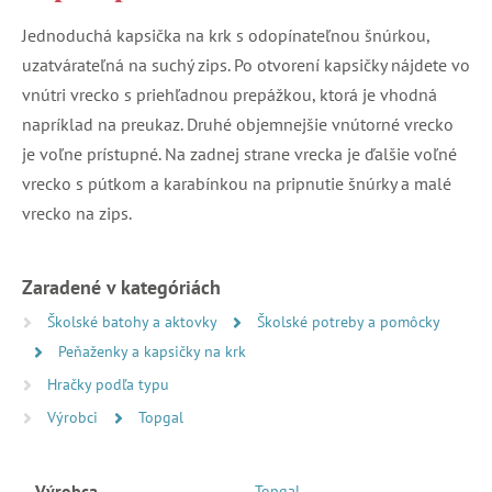
Jednoduchá kapsička na krk s odopínateľnou šnúrkou,
uzatvárateľná na suchý zips. Po otvorení kapsičky nájdete vo
vnútri vrecko s priehľadnou prepážkou, ktorá je vhodná
napríklad na preukaz. Druhé objemnejšie vnútorné vrecko
je voľne prístupné. Na zadnej strane vrecka je ďalšie voľné
vrecko s pútkom a karabínkou na pripnutie šnúrky a malé
vrecko na zips.
Zaradené v kategóriách
Školské batohy a aktovky
Školské potreby a pomôcky
Peňaženky a kapsičky na krk
Hračky podľa typu
Výrobci
Topgal
Výrobca
Topgal