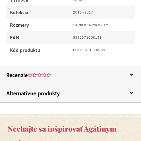
Kolekcia
2015 - 2017
Rozmery
14 cm x 10 cm x 2 cm
EAN
8592571008131
Kód produktu
CHI_856_D_Blue_xx
Recenzie
Alternatívne produkty
Nechajte sa inšpirovať Agátinym