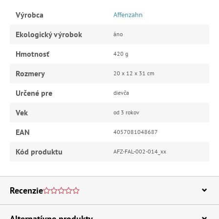
Výrobca
Affenzahn
Ekologický výrobok
áno
Hmotnosť
420 g
Rozmery
20 x 12 x 31 cm
Určené pre
dievča
Vek
od 3 rokov
EAN
4057081048687
Kód produktu
AFZ-FAL-002-014_xx
Recenzie
Alternatívne produkty