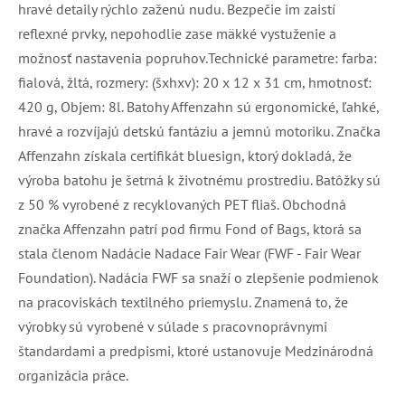
hravé detaily rýchlo zaženú nudu. Bezpečie im zaistí
reflexné prvky, nepohodlie zase mäkké vystuženie a
možnosť nastavenia popruhov.Technické parametre: farba:
fialová, žltá, rozmery: (šxhxv): 20 x 12 x 31 cm, hmotnosť:
420 g, Objem: 8l. Batohy Affenzahn sú ergonomické, ľahké,
hravé a rozvíjajú detskú fantáziu a jemnú motoriku. Značka
Affenzahn získala certifikát bluesign, ktorý dokladá, že
výroba batohu je šetrná k životnému prostrediu. Batôžky sú
z 50 % vyrobené z recyklovaných PET fliaš. Obchodná
značka Affenzahn patrí pod firmu Fond of Bags, ktorá sa
stala členom Nadácie Nadace Fair Wear (FWF - Fair Wear
Foundation). Nadácia FWF sa snaží o zlepšenie podmienok
na pracoviskách textilného priemyslu. Znamená to, že
výrobky sú vyrobené v súlade s pracovnoprávnymi
štandardami a predpismi, ktoré ustanovuje Medzinárodná
organizácia práce.