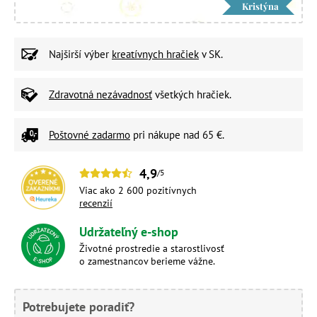
Kristýna
Najširší výber
kreatívnych hračiek
v SK.
Zdravotná nezávadnosť
všetkých hračiek.
Poštovné zadarmo
pri nákupe nad 65 €.
4,9
/5
Viac ako 2 600 pozitívnych
recenzií
Udržateľný e-shop
Životné prostredie a starostlivosť
o zamestnancov berieme vážne.
Potrebujete poradiť?