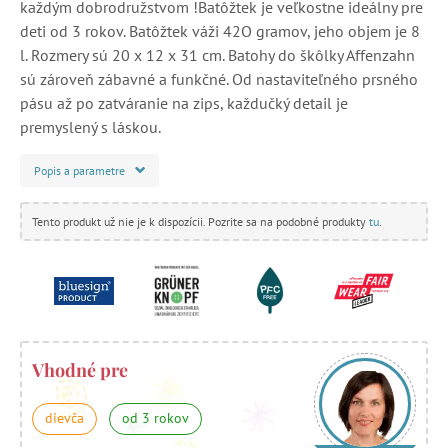
každým dobrodružstvom !Batôžtek je veľkostne ideálny pre
deti od 3 rokov. Batôžtek váži 42O gramov, jeho objem je 8
l. Rozmery sú 20 x 12 x 31 cm. Batohy do škôlky Affenzahn
sú zároveň zábavné a funkčné. Od nastaviteľného prsného
pásu až po zatváranie na zips, každučký detail je
premyslený s láskou.
Popis a parametre
Tento produkt už nie je k dispozícii. Pozrite sa na podobné produkty
tu
.
Vhodné pre
dievča
od 3 rokov