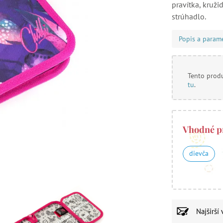
pravítka, kruž
strúhadlo.
Popis a param
Tento produ
tu
.
Vhodné p
dievča
Najširší