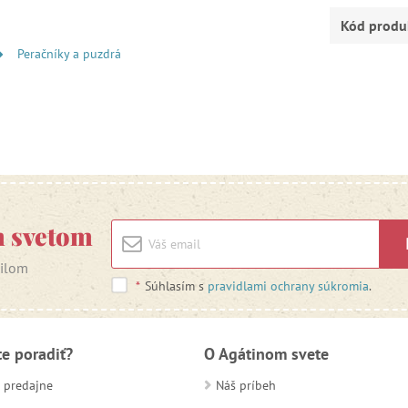
Kód produ
Peračníky a puzdrá
m svetom
ailom
*
Súhlasím s
pravidlami ochrany súkromia
.
te poradiť?
O Agátinom svete
 predajne
Náš príbeh