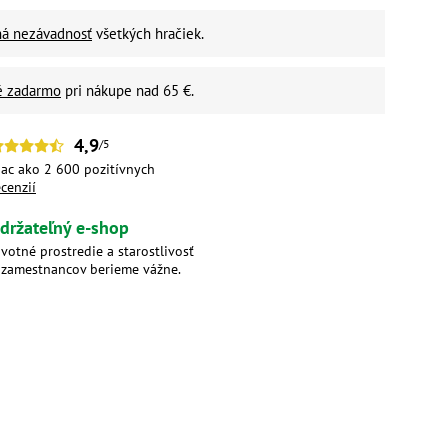
ná nezávadnosť
všetkých hračiek.
é zadarmo
pri nákupe nad 65 €.
4,9
/5
iac ako 2 600 pozitívnych
ecenzií
držateľný e-shop
ivotné prostredie a starostlivosť
 zamestnancov berieme vážne.