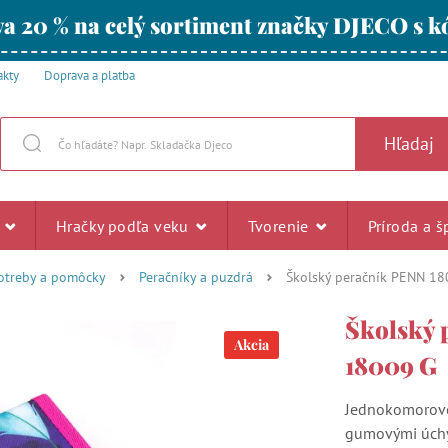
a 20 % na celý sortiment značky DJECO s
akty
Doprava a platba
Hľadaj
u
Hračky podľa veku
Tvorenie
Príroda a š
otreby a pomôcky
Peračníky a puzdrá
Školský peračník PENN 1
Školský 
Akcia
18009 G
Jednokomorové
gumovými úchytm