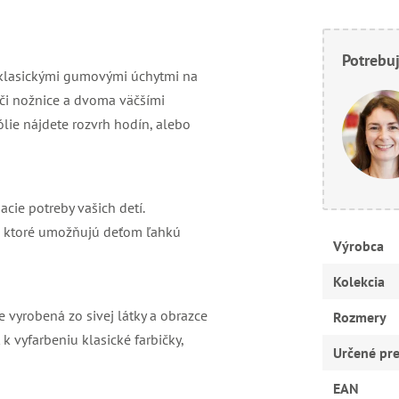
Potrebuj
klasickými gumovými úchytmi na
lo či nožnice a dvoma väčšími
lie nájdete rozvrh hodín, alebo
acie potreby vašich detí.
i, ktoré umožňujú deťom ľahkú
Výrobca
Kolekcia
 vyrobená zo sivej látky a obrazce
Rozmery
 vyfarbeniu klasické farbičky,
Určené pr
EAN