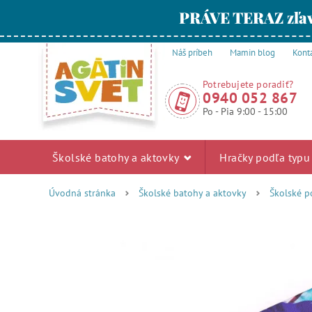
PRÁVE TERAZ zľav
Náš príbeh
Mamin blog
Kont
Potrebujete poradiť?
0940 052 867
Po - Pia 9:00 - 15:00
Školské batohy a aktovky
Hračky podľa typ
Úvodná stránka
Školské batohy a aktovky
Školské p