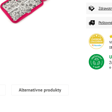
Zdravot
Poštovn
V
r
U
Ž
o
Alternatívne produkty