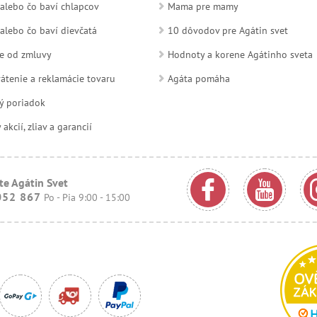
alebo čo baví chlapcov
Mama pre mamy
alebo čo baví dievčatá
10 dôvodov pre Agátin svet
e od zmluvy
Hodnoty a korene Agátinho sveta
átenie a reklamácie tovaru
Agáta pomáha
ý poriadok
kcií, zliav a garancií
te Agátin Svet
052 867
Po - Pia 9:00 - 15:00