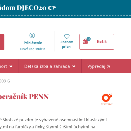
 kódom DJECO20 👉
0
Košík
Zoznam
Prihlásenie
prianí
Nová registrácia
port
Detská izba a záhrada
Výpredaj %
8009 G
peračník PENN
 školské puzdro je vybavené osemnástimi klasickými
i na farbičky a fixky, štyrmi širšími úchytmi na