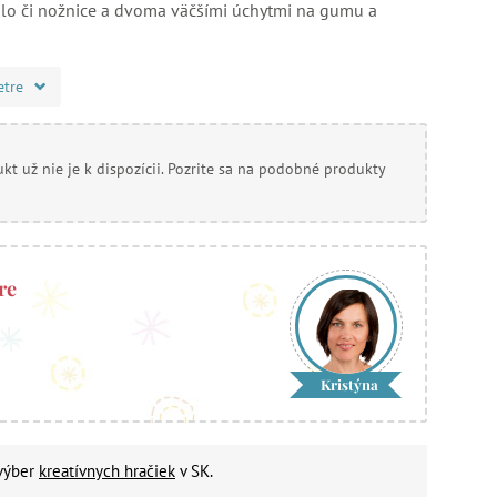
idlo či nožnice a dvoma väčšími úchytmi na gumu a
etre
kt už nie je k dispozícii. Pozrite sa na podobné produkty
re
Kristýna
 výber
kreatívnych hračiek
v SK.