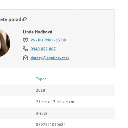
ete poradiť?
Linda Hodková
Po - Pia 9:00 - 15:00
0940 052 867
dotazy@agatinsvet.sk
Topgal
2018
21 cm x 13 cm x 4 cm
e
dievča
8592571010684