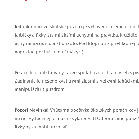
Jednokomorové školské puzdro je vybavené osemnástimi 
farbičky a fixky, štyrmi širšími úchytmi na pravítka, kružid
úchytmi na gumu a strúhadlo. Pod klopňou z priehľadnej fó
napríklad poslúži aj na ťaháky :-)
Peračník je polstrovaný, takže spoľahlivo ochráni všetky pís
Zapínanie je riešené kvalitnými zipsmi s veľkými ťaháčikm
manipuláciu s puzdrom.
Pozor! Novinka!
Vnútorná podšívka školských peračníkov je
na nej vytlačenej je možné vyfarbovať! Odporúčame použiť k
fixky by sa mohli rozpíjať.