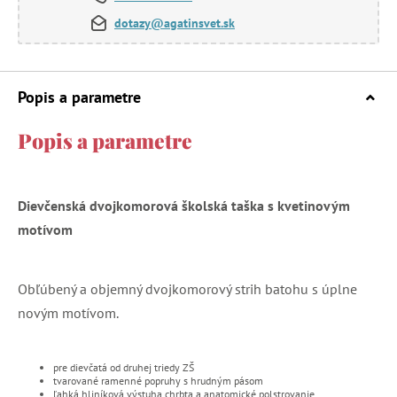
dotazy@agatinsvet.sk
Popis a parametre
Popis a parametre
Dievčenská dvojkomorová školská taška s kvetinovým
motívom
Obľúbený a objemný dvojkomorový strih batohu s úplne
novým motívom.
pre dievčatá od druhej triedy ZŠ
tvarované ramenné popruhy s hrudným pásom
ľahká hliníková výstuha chrbta a anatomické polstrovanie