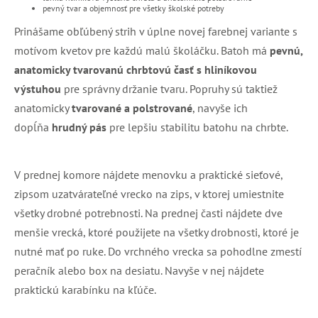
pevný tvar a objemnosť pre všetky školské potreby
Prinášame obľúbený strih v úplne novej farebnej variante s
motívom kvetov pre každú malú školáčku. Batoh má
pevnú,
anatomicky tvarovanú chrbtovú časť s hliníkovou
výstuhou
pre správny držanie tvaru. Popruhy sú taktiež
anatomicky
tvarované a polstrované
, navyše ich
dopĺňa
hrudný pás
pre lepšiu stabilitu batohu na chrbte.
V prednej komore nájdete menovku a praktické sieťové,
zipsom uzatvárateľné vrecko na zips, v ktorej umiestnite
všetky drobné potrebnosti. Na prednej časti nájdete dve
menšie vrecká, ktoré použijete na všetky drobnosti, ktoré je
nutné mať po ruke. Do vrchného vrecka sa pohodlne zmestí
peračník alebo box na desiatu. Navyše v nej nájdete
praktickú karabínku na kľúče.