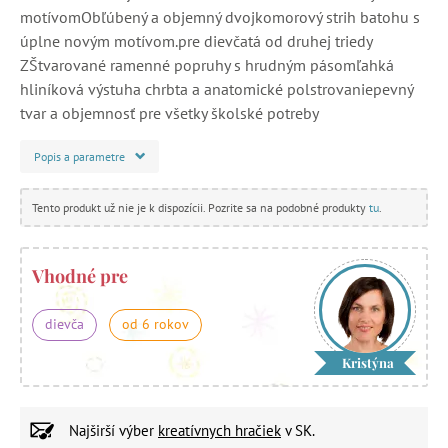
motívomObľúbený a objemný dvojkomorový strih batohu s
úplne novým motívom.pre dievčatá od druhej triedy
ZŠtvarované ramenné popruhy s hrudným pásomľahká
hliníková výstuha chrbta a anatomické polstrovaniepevný
tvar a objemnosť pre všetky školské potreby
Popis a parametre
Tento produkt už nie je k dispozícii. Pozrite sa na podobné produkty
tu
.
Vhodné pre
dievča
od 6 rokov
Kristýna
Najširší výber
kreatívnych hračiek
v SK.