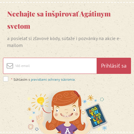
Nechajte sa inšpirovať Agátinym
svetom
a posielať si zľavové kódy, súťaže i pozvánky na akcie e-
mailom
Prihlásiť sa
*
Súhlasím s
pravidlami ochrany súkromia
.