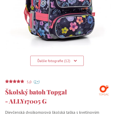
Ďalšie fotografie (12)
(
)
+
2
5,0
Školský batoh Topgal
- ALLY17005 G
Dievčenská dvojkomorová školská taška s kvetinovým