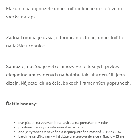
Fľašu na nápojmôžete umiestniť do bočného sieťového
vrecka na zips.
Zadná komora je užšia, odporúčame do nej umiestniť tie
najťažšie učebnice.
Samozrejmosťou je veľké množstvo reflexných prvkov
elegantne umiestnených na batohu tak, aby nerušili jeho
dizajn. Nájdete ich na čele, bokoch i ramenných popruhoch.
Ďalšie bonusy:
dve pútka - na zavesenie na lavicu a na prenášanie v ruke
plastové nožičky na odolnom dnu batohu
dno je vyrobené z pevného a nepriepustného materiálu TOPDURA
batoh je certifikovaný v Inštitúte pre testovanie a certifikáciu v Zlíne