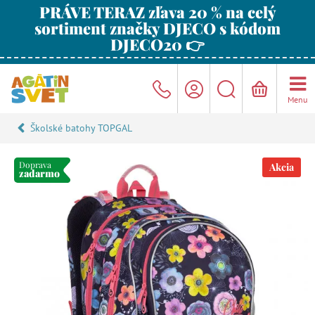
PRÁVE TERAZ zľava 20 % na celý
sortiment značky DJECO s kódom
DJECO20 👉
Menu
Školské batohy TOPGAL
Doprava
Akcia
zadarmo