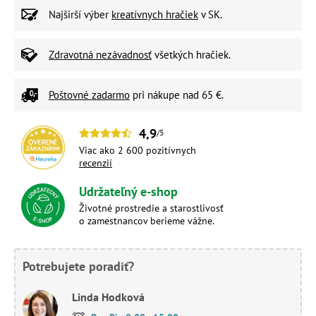
Najširší výber
kreatívnych hračiek
v SK.
Zdravotná nezávadnosť
všetkých hračiek.
Poštovné zadarmo
pri nákupe nad 65 €.
4,9
/5
Viac ako 2 600 pozitívnych
recenzií
Udržateľný e-shop
Životné prostredie a starostlivosť
o zamestnancov berieme vážne.
Potrebujete poradiť?
Linda Hodková