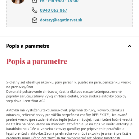
Po - Pia 9:00 - 15:00
0940 052 867
dotazy@agatinsvet.sk
Popis a parametre
Popis a parametre
5-dielny set obsahuje aktovku, plný peračník, puzdro na perá, peňaženku, vrecko
na prezuvky/úbor
Dokonalé polstrovanie chrbtovwj časti a dľžkovo nastaviteľnépolstrované
popruhy zaručujú zdravý vývoj chrbtice dieťaťa, preto školské aktovky Step by
step získali certifikát AGR.
Aktovka má vystuženú textilnouukoväť, príjemná do ruky, kovovou zámku s
odrazkou, reflexné prvky pre väčšiu bezpečnosť značky REFLEXITE , izolované
predné vrecko (pre studené alebo teplé jedlo a nápoje), rozšíriteľné bočné vrecká
na fľašku na nápoj alebo na drobnosti, zatváranie je na zips. Vo vnútri aktovky je
karabínka na kľúče a vo veku aktovky gumičky pre pripevnenie peračníka a
lepší prehľad v aktovke. Zadná priehradka vo vnútri aktovky je určená pre ťažšie
predmety (napr. učebnice), zaistí sa tak rovnomerné rozloženie hmotnosti