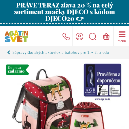
PRÁVE TERAZ zľava 20 % na celý
sortiment značky DJECO s kódom
DJECO20 👉
Menu
Súpravy školských aktoviek a batohov pre 1. – 2. triedu
Doprava
zadarmo