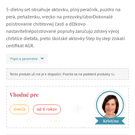
5-dielny set obsahuje aktovku, plný peračník, puzdro na
perá, peňaženku, vrecko na prezuvky/úborDokonalé
polstrovanie chrbtovwj časti a dľžkovo
nastaviteľnépolstrované popruhy zaručujú zdravý vývoj
chrbtice dieťaťa, preto školské aktovky Step by step získali
certifikát AGR.
Popis a parametre
Tento produkt už nie je k dispozícii. Pozrite sa na podobné produkty
tu
.
Vhodné pre
dievča
od 6 rokov
Kristýna