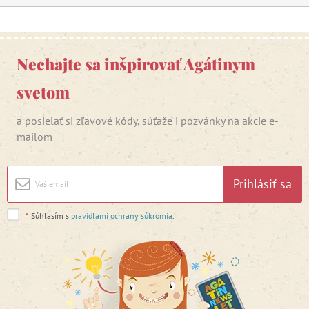
Nechajte sa inšpirovať Agátinym
svetom
a posielať si zľavové kódy, súťaže i pozvánky na akcie e-
mailom
Prihlásiť sa
*
Súhlasím s
pravidlami ochrany súkromia
.