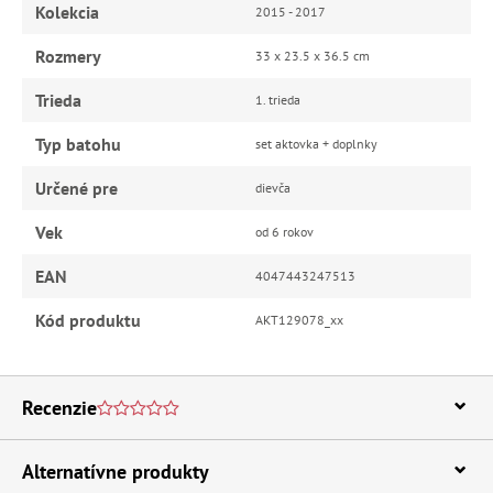
Kolekcia
2015 - 2017
Rozmery
33 x 23.5 x 36.5 cm
Trieda
1. trieda
Typ batohu
set aktovka + doplnky
Určené pre
dievča
Vek
od 6 rokov
EAN
4047443247513
Kód produktu
AKT129078_xx
Recenzie
Alternatívne produkty