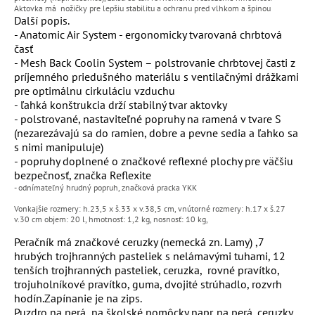
Aktovka má nožičky pre lepšiu stabilitu a ochranu pred vlhkom a špinou
Další popis.
- Anatomic Air System - ergonomicky tvarovaná chrbtová
časť
- Mesh Back Coolin System – polstrovanie chrbtovej časti z
príjemného priedušného materiálu s ventilačnými drážkami
pre optimálnu cirkuláciu vzduchu
- ľahká konštrukcia drží stabilný tvar aktovky
- polstrované, nastaviteľné popruhy na ramená v tvare S
(nezarezávajú sa do ramien, dobre a pevne sedia a ľahko sa
s nimi manipuluje)
- popruhy doplnené o značkové reflexné plochy pre väčšiu
bezpečnosť, značka Reflexite
- odnímateľný hrudný popruh, značková pracka YKK
Vonkajšie rozmery: h.23,5 x š.33 x v.38,5 cm, vnútorné rozmery: h.17 x š.27
v.30 cm objem: 20 l, hmotnosť: 1,2 kg, nosnosť: 10 kg,
Peračník má
značkové ceruzky (nemecká zn. Lamy) ,7
hrubých trojhranných pasteliek s nelámavými tuhami, 12
tenších trojhranných pasteliek, ceruzka,
rovné pravítko,
trojuholníkové pravítko, guma, dvojité strúhadlo, rozvrh
hodín.Z
apínanie je na zips.
Puzdro na perá
na školské pomôcky napr. na perá, ceruzky,