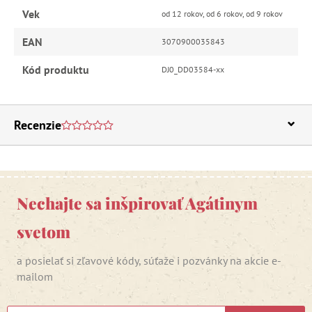
Vek
od 12 rokov, od 6 rokov, od 9 rokov
EAN
3070900035843
Kód produktu
DJ0_DD03584-xx
Recenzie
Nechajte sa inšpirovať Agátinym
svetom
a posielať si zľavové kódy, súťaže i pozvánky na akcie e-
mailom