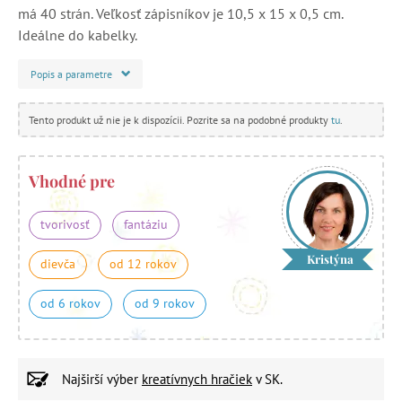
má 40 strán. Veľkosť zápisníkov je 10,5 x 15 x 0,5 cm.
Ideálne do kabelky.
Popis a parametre
Tento produkt už nie je k dispozícii. Pozrite sa na podobné produkty
tu
.
Vhodné pre
tvorivosť
fantáziu
Kristýna
dievča
od 12 rokov
od 6 rokov
od 9 rokov
Najširší výber
kreatívnych hračiek
v SK.